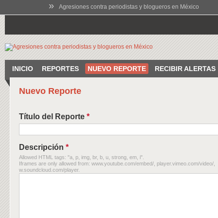
»
Agresiones contra periodistas y blogueros en México
INICIO
REPORTES
NUEVO REPORTE
RECIBIR ALERTAS
Nuevo Reporte
Título del Reporte
*
Descripción
*
Allowed HTML tags: "a, p, img, br, b, u, strong, em, i".
Iframes are only allowed from: www.youtube.com/embed/, player.vimeo.com/video/,
w.soundcloud.com/player.