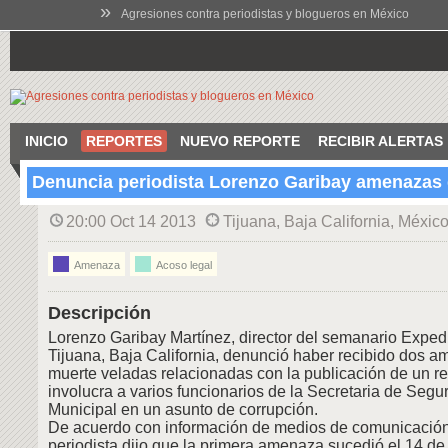
»
Agresiones contra periodistas y blogueros en México
INICIO
REPORTES
NUEVO REPORTE
RECIBIR ALERTAS
Denuncia periodista Lorenzo Garibay amenazas
20:00 Oct 14 2013
Tijuana, Baja California, Méxic
Amenaza
Acoso legal
Descripción
Lorenzo Garibay Martínez, director del semanario Exped
Tijuana, Baja California, denunció haber recibido dos 
muerte veladas relacionadas con la publicación de un re
involucra a varios funcionarios de la Secretaria de Segu
Municipal en un asunto de corrupción.
De acuerdo con información de medios de comunicación 
periodista dijo que la primera amenaza sucedió el 14 de