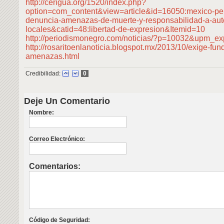
http://cerigua.org/1520/index.php?
option=com_content&view=article&id=16050:mexico-per
denuncia-amenazas-de-muerte-y-responsabilidad-a-aut
locales&catid=48:libertad-de-expresion&Itemid=10
http://periodismonegro.com/noticias/?p=10032&upm_exp
http://rosaritoenlanoticia.blogspot.mx/2013/10/exige-fun
amenazas.html
Credibilidad:
0
Deje Un Comentario
Nombre:
Correo Electrónico:
Comentarios:
Código de Seguridad: