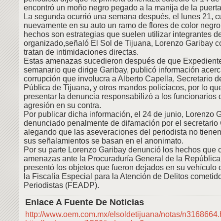
encontró un moño negro pegado a la manija de la puerta
La segunda ocurrió una semana después, el lunes 21, c
nuevamente en su auto un ramo de flores de color negr
hechos son estrategias que suelen utilizar integrantes d
organizado,señaló El Sol de Tijuana, Lorenzo Garibay c
tratan de intimidaciones directas.
Estas amenazas sucedieron después de que Expediente
semanario que dirige Garibay, publicó información acer
corrupción que involucra a Alberto Capella, Secretario 
Pública de Tijuana, y otros mandos policíacos, por lo que
presentar la denuncia responsabilizó a los funcionarios 
agresión en su contra.
Por publicar dicha información, el 24 de junio, Lorenzo 
denunciado penalmente de difamación por el secretario 
alegando que las aseveraciones del periodista no tiene
sus señalamientos se basan en el anonimato.
Por su parte Lorenzo Garibay denunció los hechos que 
amenazas ante la Procuraduría General de la República
presentó los objetos que fueron dejados en su vehículo
la Fiscalía Especial para la Atención de Delitos cometid
Periodistas (FEADP).
Enlace A Fuente De Noticias
http://www.oem.com.mx/elsoldetijuana/notas/n3168664