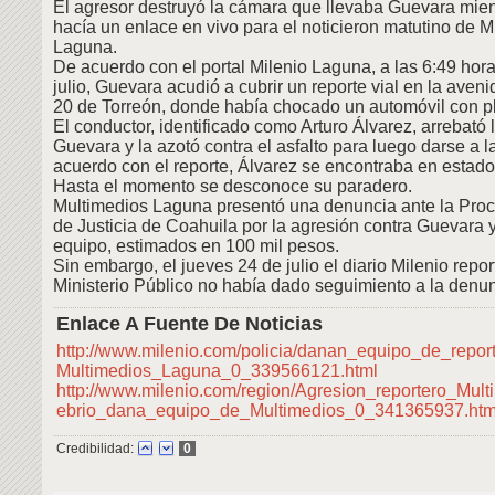
El agresor destruyó la cámara que llevaba Guevara mient
hacía un enlace en vivo para el noticieron matutino de 
Laguna.
De acuerdo con el portal Milenio Laguna, a las 6:49 hor
julio, Guevara acudió a cubrir un reporte vial en la aveni
20 de Torreón, donde había chocado un automóvil con pl
El conductor, identificado como Arturo Álvarez, arrebató
Guevara y la azotó contra el asfalto para luego darse a l
acuerdo con el reporte, Álvarez se encontraba en estado
Hasta el momento se desconoce su paradero.
Multimedios Laguna presentó una denuncia ante la Proc
de Justicia de Coahuila por la agresión contra Guevara 
equipo, estimados en 100 mil pesos.
Sin embargo, el jueves 24 de julio el diario Milenio repor
Ministerio Público no había dado seguimiento a la denun
Enlace A Fuente De Noticias
http://www.milenio.com/policia/danan_equipo_de_report
Multimedios_Laguna_0_339566121.html
http://www.milenio.com/region/Agresion_reportero_Mul
ebrio_dana_equipo_de_Multimedios_0_341365937.htm
Credibilidad:
0