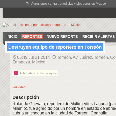
»
Agresiones contra periodistas y blogueros en México
INICIO
REPORTES
NUEVO REPORTE
RECIBIR ALERTAS
Destruyen equipo de reportero en Torreón
06:49 Jul 21 2014
Torreón, Av. Juárez, Torreón, Co
Zaragoza, México
Robo o destrucción de equipo
Ver video
Descripción
Rolando Guevara, reportero de Multimedios Laguna (par
Milenio), fue agredido por un hombre en estado de ebri
cubría un choque en la ciudad de Torreón, Coahuila.