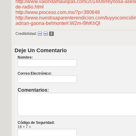
http://www.valorxtamaulipas.com/2014/08/reynosa-asesi
de-radio.html
http://www.proceso.com.mx/?p=380648
http://www.nuestraaparenterendicion.com/tuyyocoincidi
adrian-gaona-belmonte#.W2m-l9hKhQI
Credibilidad:
0
Deje Un Comentario
Nombre:
Correo Electrónico:
Comentarios:
Código de Seguridad:
16 + 7 =