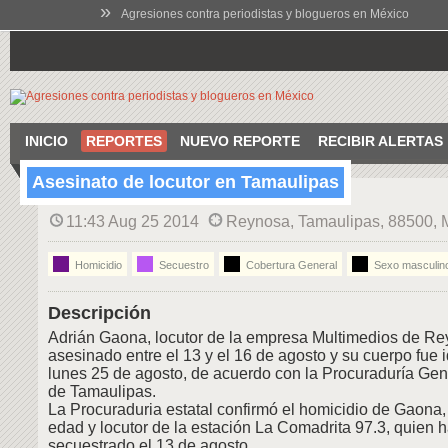
»
Agresiones contra periodistas y blogueros en México
INICIO
REPORTES
NUEVO REPORTE
RECIBIR ALERTAS
Asesinato de locutor en Tamaulipas
11:43 Aug 25 2014
Reynosa, Tamaulipas, 88500, 
Homicidio
Secuestro
Cobertura General
Sexo masculin
Descripción
Adrián Gaona, locutor de la empresa Multimedios de Re
asesinado entre el 13 y el 16 de agosto y su cuerpo fue i
lunes 25 de agosto, de acuerdo con la Procuraduría Gene
de Tamaulipas.
La Procuraduria estatal confirmó el homicidio de Gaona
edad y locutor de la estación La Comadrita 97.3, quien h
secuestrado el 13 de agosto.