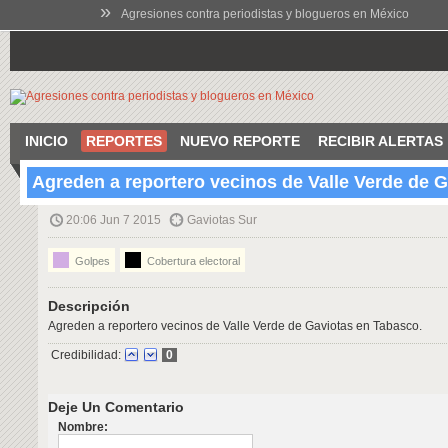
»
Agresiones contra periodistas y blogueros en México
INICIO
REPORTES
NUEVO REPORTE
RECIBIR ALERTAS
Agreden a reportero vecinos de Valle Verde de 
20:06 Jun 7 2015
Gaviotas Sur
Golpes
Cobertura electoral
Descripción
Agreden a reportero vecinos de Valle Verde de Gaviotas en Tabasco.
Credibilidad:
0
Deje Un Comentario
Nombre: