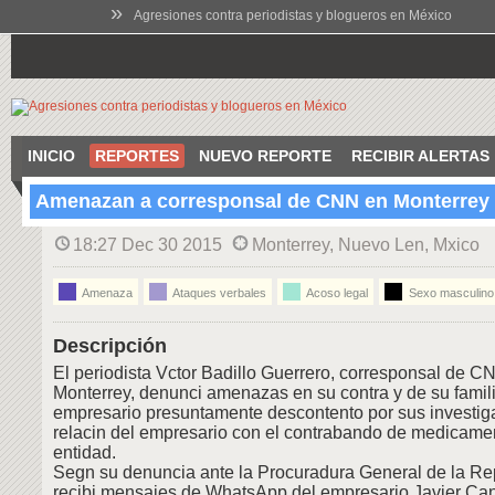
»
Agresiones contra periodistas y blogueros en México
INICIO
REPORTES
NUEVO REPORTE
RECIBIR ALERTAS
Amenazan a corresponsal de CNN en Monterrey
18:27 Dec 30 2015
Monterrey, Nuevo Len, Mxico
Amenaza
Ataques verbales
Acoso legal
Sexo masculino
Descripción
El periodista Vctor Badillo Guerrero, corresponsal de C
Monterrey, denunci amenazas en su contra y de su famili
empresario presuntamente descontento por sus investig
relacin del empresario con el contrabando de medicame
entidad.
Segn su denuncia ante la Procuradura General de la Rep
recibi mensajes de WhatsApp del empresario Javier Ca