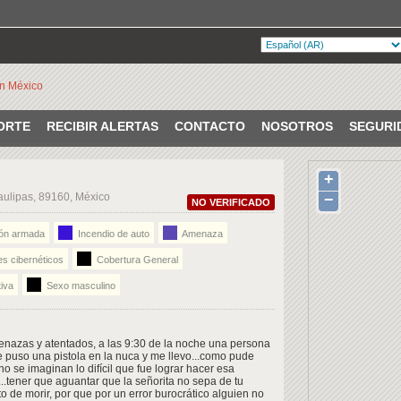
ORTE
RECIBIR ALERTAS
CONTACTO
NOSOTROS
SEGURI
+
ulipas, 89160, México
−
NO VERIFICADO
ón armada
Incendio de auto
Amenaza
s cibernéticos
Cobertura General
iva
Sexo masculino
enazas y atentados, a las 9:30 de la noche una persona
me puso una pistola en la nuca y me llevo...como pude
 se imaginan lo difícil que fue lograr hacer esa
tener que aguantar que la señorita no sepa de tu
o de morir, por que por un error burocrático alguien no