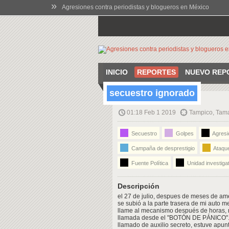
»
Agresiones contra periodistas y blogueros en México
INICIO
REPORTES
NUEVO REP
secuestro ignorado
01:18 Feb 1 2019
Tampico, Tama
Secuestro
Golpes
Agresi
Campaña de desprestigio
Ataque
Fuente Política
Unidad investigat
Descripción
el 27 de julio, despues de meses de am
se subió a la parte trasera de mi auto 
llame al mecanismo después de horas, no
llamada desde el "BOTÓN DE PÁNICO"...
llamado de auxilio secreto, estuve apunt