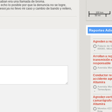
nsaban era una llamada de broma.
 echo lo posible por que la denuncia no se logre,
resor,ya no llevo mi caso y cambio de bando y reitero,
100 km
50 mi
Reportes Adi
Agreden a re
Palacio de G
89080, Méxi
Arrollan a re
transmisión e
responsable
Avenida Mon
Conductor re
accidente ag
Altamira
Avenida Mont
Tamaulipas.
Agreden ver
camarógrafo 
Altamira
Morelos 422,
Kms