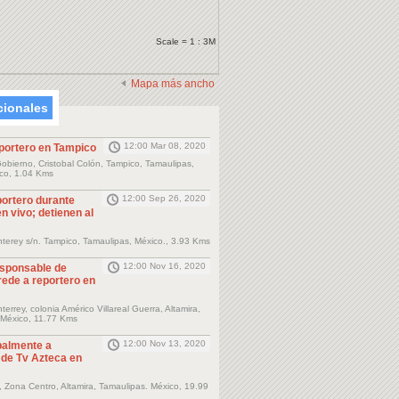
Scale = 1 : 3M
Mapa más ancho
cionales
12:00 Mar 08, 2020
portero en Tampico
obierno, Cristobal Colón, Tampico, Tamaulipas,
co, 1.04 Kms
12:00 Sep 26, 2020
portero durante
n vivo; detienen al
terey s/n. Tampico, Tamaulipas, México., 3.93 Kms
12:00 Nov 16, 2020
sponsable de
rede a reportero en
errey, colonia Américo Villareal Guerra, Altamira,
 México, 11.77 Kms
12:00 Nov 13, 2020
balmente a
de Tv Azteca en
 Zona Centro, Altamira, Tamaulipas. México, 19.99