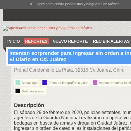
»
Agresiones contra periodistas y blogueros en México
INICIO
REPORTES
NUEVO REPORTE
RECIBIR ALERTAS
Intentan sorprender para ingresar sin orden a in
El Diario en Cd. Juárez
12:00 Feb 29 2020
Av. Paseo Triunfo de la Repúb
Pronaf Condominio La Plata, 32315 Cd Juárez, Chih.
Acoso legal
Toma de fotografías o video
Ataque armado a medi
Sexo masculino
Descripción
El sábado 29 de febrero de 2020, policías estatales, mun
agentes de la Guardia Nacional realizaron un operativo 
bodegas en busca de armas y droga en Ciudad Juárez, e
ingresar sin orden de cateo a las instalaciones del periód