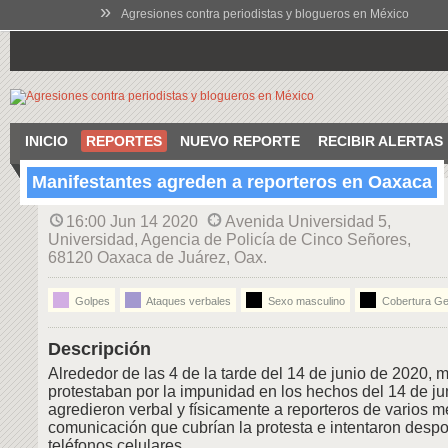
»
Agresiones contra periodistas y blogueros en México
INICIO
REPORTES
NUEVO REPORTE
RECIBIR ALERTAS
Manifestantes agreden a reporteros en Oaxaca
16:00 Jun 14 2020
Avenida Universidad 5,
Universidad, Agencia de Policía de Cinco Señores,
68120 Oaxaca de Juárez, Oax.
Golpes
Ataques verbales
Sexo masculino
Cobertura Ge
Descripción
Alrededor de las 4 de la tarde del 14 de junio de 2020, 
protestaban por la impunidad en los hechos del 14 de ju
agredieron verbal y físicamente a reporteros de varios 
comunicación que cubrían la protesta e intentaron despo
teléfonos celulares.