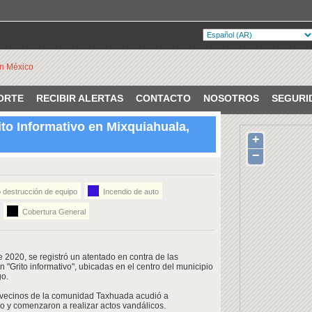
ORTE
RECIBIR ALERTAS
CONTACTO
NOSOTROS
SEGURI
ito Informativo en Mixquiahuala,
+
VERIFICADO
ero 101, 8va Demarcación, Mixquiahuala de Juárez,
−
destrucción de equipo
Incendio de auto
Cobertura General
 2020, se registró un atentado en contra de las
 "Grito informativo", ubicadas en el centro del municipio
go.
0 vecinos de la comunidad Taxhuada acudió a
co y comenzaron a realizar actos vandálicos.