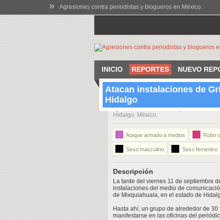
»
Agresiones contra periodistas y blogueros en México
INICIO
REPORTES
NUEVO REP
Atacan instalaciones de Gr
Hidalgo
12:00 Sep 11 2020
Hidalgo Núm
Hidalgo. México.
Ataque armado a medios
Robo o 
Sexo masculino
Sexo femenino
Descripción
La tarde del viernes 11 de septiembre de
instalaciones del medio de comunicación
de Mixquiahuala, en el estado de Hidal
Hasta ahí, un grupo de alrededor de 3
manifestarse en las oficinas del periódi