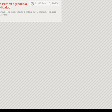
11:00 Mar 10, 2015
e Pemex agreden a
 Hidalgo
tiva Tepexic. Tepeji del Rio de Ocampo, Hidalgo,
93 Kms