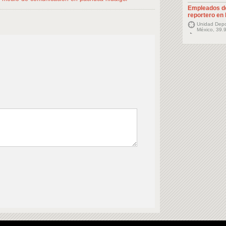
Empleados d
reportero en
Unidad Depor
México, 39.