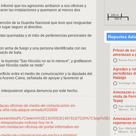
 informó que los agresores arribaron a sus oficinas y
earon las instalaciones y quemaron al menos dos
100 m
500 ft
ervención de la Guardia Nacional que tuvo que resguardar
n lugar seguro al directivo.
etas quemadas y el robo de pertenencias personales de
Reportes Adi
on arma de fuego y una persona identificada con las
Privan de su 
pacto de bala.
amenazan a p
Santa Ana A
 la leyenda "San Nicolás no se lo merece", y grafitearon
San Nicolás nadie se mete"
Agreden y ro
periodistas d
flicto entre el medio de comunicación y la diputada del
Hidalgo
ra Aceves Calva, señalada de apoyar y favorecer al
Santiago de
o interpusieron alguna denuncia por este hecho.
Amenazan a r
visita de Fe
Tepeji
s/atacan-oficinas-de-medio-de-comunicacion-en-
San Ildefon
la-silla-rota-ataque-armado/433908
México, 30.
weetembed%7Ctwterm%5E1304592814878187520%7Ctwgr%5Eshare_3&ref_url=ht
Amenazan co
mixquiahuala-noticias-hoy-lsr-h
reporteros en
om.mx/atacan-oficinas-de-portal-informativo-en-
San Ildefon
México, 31.
n-a-medio-de-comunicacion-en-pachuca-hidalgo/