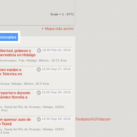
Scale = 1 : 6771
Mapa más ancho
cionales
18:00 Feb 01, 2019
libertad, golpean y
eriodista en Hidalgo
huehuepan, Tula, Hidalgo. México., 18.51 Kms
12:00 Sep 27, 2019
ban equipo a
e Televisa en
 Anaya, Hidalgo, México, 28.5 Kms
12:00 Sep 29, 2019
eportero durante
rnández Noroña a
so, Tepeji del Río de Ocampo, Hidalgo, 42831,
7 Kms
tps%3A%2F%2Fhidalgo.lasillarota.com%2Festados%2Fatacan-
12:00 Sep 29, 2019
n quemar auto de
 Tepeji
so, Tepeji del Río de Ocampo, Hidalgo, 42831,
03 Kms