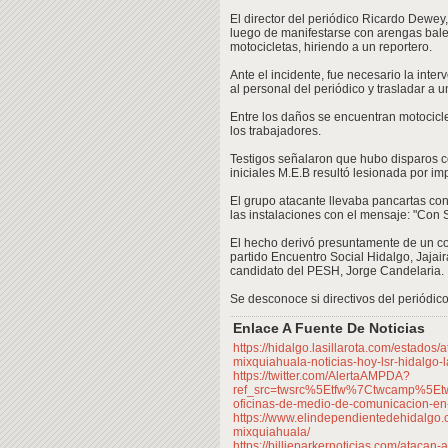
El director del periódico Ricardo Dewey,
luego de manifestarse con arengas bal
motocicletas, hiriendo a un reportero.
Ante el incidente, fue necesario la int
al personal del periódico y trasladar a u
Entre los daños se encuentran motocicl
los trabajadores.
Testigos señalaron que hubo disparos c
iniciales M.E.B resultó lesionada por im
El grupo atacante llevaba pancartas con
las instalaciones con el mensaje: "Con 
El hecho derivó presuntamente de un con
partido Encuentro Social Hidalgo, Jajai
candidato del PESH, Jorge Candelaria.
Se desconoce si directivos del periódic
Enlace A Fuente De Noticias
https://hidalgo.lasillarota.com/estado
mixquiahuala-noticias-hoy-lsr-hidalgo-
https://twitter.com/AlertaAMPDA?
ref_src=twsrc%5Etfw%7Ctwcamp%5Et
oficinas-de-medio-de-comunicacion-en-
https://www.elindependientedehidalgo.c
mixquiahuala/
https://billieparkernoticias.com/ataca