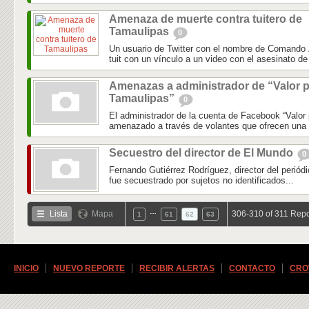
Amenaza de muerte contra tuitero de
Tamaulipas
0
Un usuario de Twitter con el nombre de Comando
tuit con un vínculo a un video con el asesinato de 
Amenazas a administrador de “Valor 
Tamaulipas”
0
El administrador de la cuenta de Facebook “Valor
amenazado a través de volantes que ofrecen una
Secuestro del director de El Mundo
0
Fernando Gutiérrez Rodríguez, director del periód
fue secuestrado por sujetos no identificados...
…
Lista
Mapa
306-310 of 311 Repo
1
61
62
63
INICIO
NUEVO REPORTE
RECIBIR ALERTAS
CONTACTO
CRO