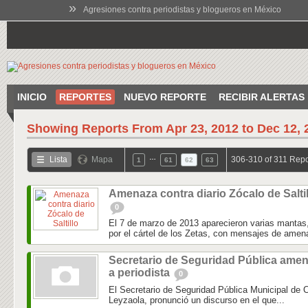
»
Agresiones contra periodistas y blogueros en México
INICIO
REPORTES
NUEVO REPORTE
RECIBIR ALERTAS
Showing Reports From
Apr 23, 2012 to Dec 12, 
…
Lista
Mapa
306-310 of 311 Repo
1
61
62
63
Amenaza contra diario Zócalo de Saltil
0
El 7 de marzo de 2013 aparecieron varias mantas
por el cártel de los Zetas, con mensajes de amena
Secretario de Seguridad Pública ame
a periodista
0
El Secretario de Seguridad Pública Municipal de C
Leyzaola, pronunció un discurso en el que...