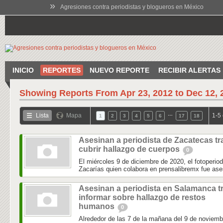
»
Agresiones contra periodistas y blogueros en México
INICIO
REPORTES
NUEVO REPORTE
RECIBIR ALERTAS
Showing Reports From
Apr 23, 2012 to Dec 12, 
…
Lista
Mapa
1-5
1
2
3
4
5
6
17
18
Asesinan a periodista de Zacatecas tr
cubrir hallazgo de cuerpos
0
El miércoles 9 de diciembre de 2020, el fotoperio
Zacarías quien colabora en prensalibremx fue ase
Asesinan a periodista en Salamanca t
informar sobre hallazgo de restos
humanos
0
Alrededor de las 7 de la mañana del 9 de noviembr