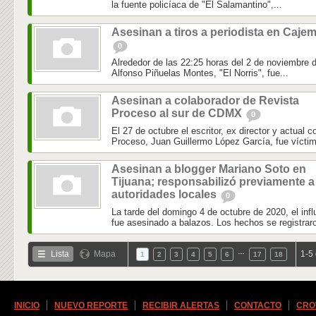
la fuente policíaca de "El Salamantino",...
Asesinan a tiros a periodista en Caje
0
Alrededor de las 22:25 horas del 2 de noviembre d
Alfonso Piñuelas Montes, "El Norris", fue...
Asesinan a colaborador de Revista
Proceso al sur de CDMX
0
El 27 de octubre el escritor, ex director y actual c
Proceso, Juan Guillermo López García, fue víctim
Asesinan a blogger Mariano Soto en
Tijuana; responsabilizó previamente a
autoridades locales
0
La tarde del domingo 4 de octubre de 2020, el inf
fue asesinado a balazos. Los hechos se registraro
…
Lista
Mapa
1-5
1
2
3
4
5
6
17
18
INICIO
NUEVO REPORTE
RECIBIR ALERTAS
CONTACTO
CRO