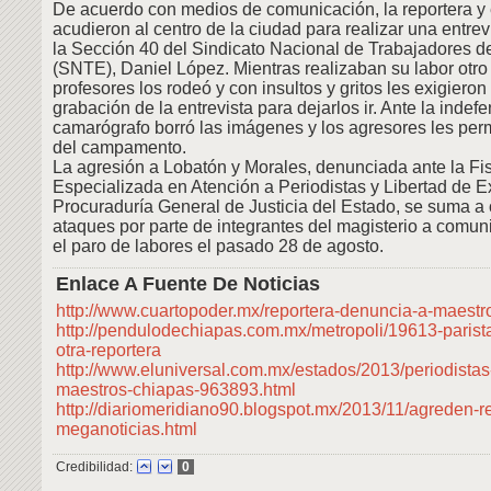
De acuerdo con medios de comunicación, la reportera y
acudieron al centro de la ciudad para realizar una entrev
la Sección 40 del Sindicato Nacional de Trabajadores d
(SNTE), Daniel López. Mientras realizaban su labor otro
profesores los rodeó y con insultos y gritos les exigieron 
grabación de la entrevista para dejarlos ir. Ante la indefe
camarógrafo borró las imágenes y los agresores les permi
del campamento.
La agresión a Lobatón y Morales, denunciada ante la Fis
Especializada en Atención a Periodistas y Libertad de E
Procuraduría General de Justicia del Estado, se suma a 
ataques por parte de integrantes del magisterio a comu
el paro de labores el pasado 28 de agosto.
Enlace A Fuente De Noticias
http://www.cuartopoder.mx/reportera-denuncia-a-maestro
http://pendulodechiapas.com.mx/metropoli/19613-parist
otra-reportera
http://www.eluniversal.com.mx/estados/2013/periodista
maestros-chiapas-963893.html
http://diariomeridiano90.blogspot.mx/2013/11/agreden-r
meganoticias.html
Credibilidad:
0