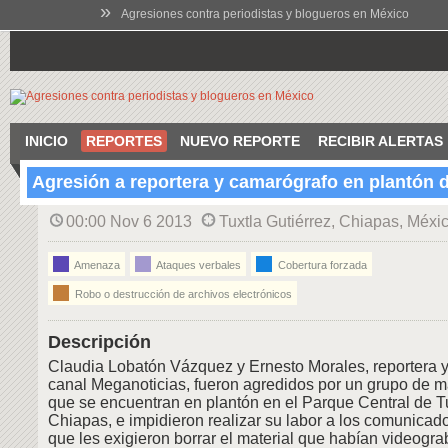
»
Agresiones contra periodistas y blogueros en México
INICIO
REPORTES
NUEVO REPORTE
RECIBIR ALERTAS
Agresión a reportera y camarógrafo en plantón 
00:00 Nov 6 2013
Tuxtla Gutiérrez, Chiapas, Méxi
Amenaza
Ataques verbales
Cobertura forzada
Robo o destrucción de archivos electrónicos
Descripción
Claudia Lobatón Vázquez y Ernesto Morales, reportera 
canal Meganoticias, fueron agredidos por un grupo de m
que se encuentran en plantón en el Parque Central de Tu
Chiapas, e impidieron realizar su labor a los comunica
que les exigieron borrar el material que habían videogr