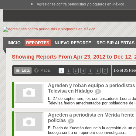
»
Agresiones contra periodistas y blogueros en México
INICIO
REPORTES
NUEVO REPORTE
RECIBIR ALERTAS
Showing Reports From
Apr 23, 2012 to Dec 12, 
Lista
Mapa
1-5 of 35 Rep
1
2
3
4
5
6
7
Agreden y roban equipo a periodistas
Televisa en Hidalgo
0
El 27 de septiembre, los comunicadores Leonardo
Televisa fueron amedrentados por pobladores de la
Agreden a periodista en Mérida frente
policías
0
El Diario de Yucatán denunció la agresión de un g
bodega contra un reportero que investigaba...