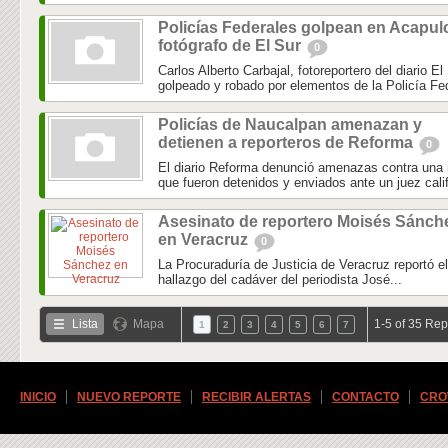
Policías Federales golpean en Acapul
fotógrafo de El Sur
0
Carlos Alberto Carbajal, fotoreportero del diario E
golpeado y robado por elementos de la Policía Fed
Policías de Naucalpan amenazan y
detienen a reporteros de Reforma
0
El diario Reforma denunció amenazas contra una r
que fueron detenidos y enviados ante un juez calif
Asesinato de reportero Moisés Sánch
en Veracruz
0
La Procuraduría de Justicia de Veracruz reportó e
hallazgo del cadáver del periodista José...
Lista
Mapa
1-5 of 35 Rep
1
2
3
4
5
6
7
INICIO
NUEVO REPORTE
RECIBIR ALERTAS
CONTACTO
CRO