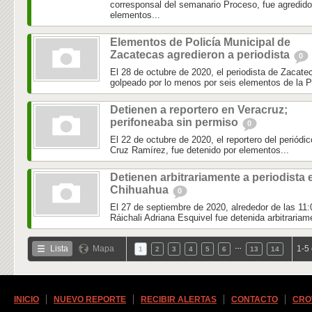
corresponsal del semanario Proceso, fue agredido
elementos...
Elementos de Policía Municipal de
Zacatecas agredieron a periodista
0
El 28 de octubre de 2020, el periodista de Zacate
golpeado por lo menos por seis elementos de la Po
Detienen a reportero en Veracruz;
perifoneaba sin permiso
0
El 22 de octubre de 2020, el reportero del periódi
Cruz Ramírez, fue detenido por elementos...
Detienen arbitrariamente a periodista 
Chihuahua
0
El 27 de septiembre de 2020, alrededor de las 11:0
Ráichali Adriana Esquivel fue detenida arbitrariame
…
Lista
Mapa
1-5
1
2
3
4
5
6
13
14
INICIO
NUEVO REPORTE
RECIBIR ALERTAS
CONTACTO
CRO