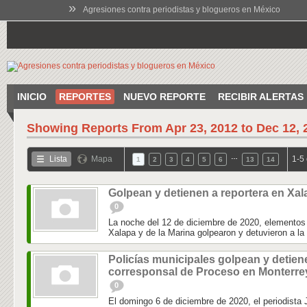
»
Agresiones contra periodistas y blogueros en México
INICIO
REPORTES
NUEVO REPORTE
RECIBIR ALERTAS
Showing Reports From
Apr 23, 2012 to Dec 12, 
…
Lista
Mapa
1-5
1
2
3
4
5
6
13
14
Golpean y detienen a reportera en Xal
0
La noche del 12 de diciembre de 2020, elementos 
Xalapa y de la Marina golpearon y detuvieron a la 
Policías municipales golpean y detien
corresponsal de Proceso en Monterre
0
El domingo 6 de diciembre de 2020, el periodista J