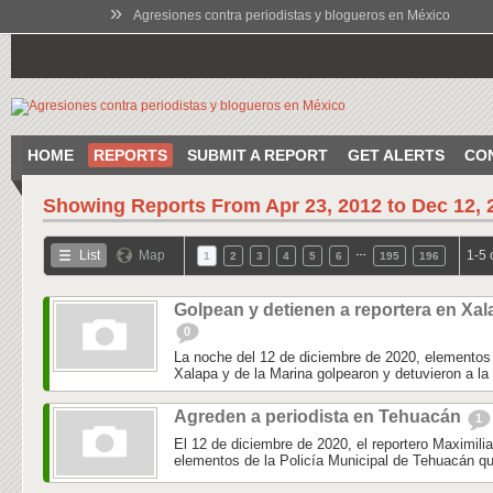
»
Agresiones contra periodistas y blogueros en México
HOME
REPORTS
SUBMIT A REPORT
GET ALERTS
CO
Showing Reports From
Apr 23, 2012 to Dec 12, 
…
List
Map
1-5 
1
2
3
4
5
6
195
196
Golpean y detienen a reportera en Xal
0
La noche del 12 de diciembre de 2020, elementos 
Xalapa y de la Marina golpearon y detuvieron a la 
Agreden a periodista en Tehuacán
1
El 12 de diciembre de 2020, el reportero Maximili
elementos de la Policía Municipal de Tehuacán qu