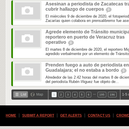
Asesinan a periodista de Zacatecas tr
cubrir hallazgo de cuerpos
0
El miércoles 9 de diciembre de 2020, el fotoperio
Zacarías quien colabora en prensalibremx fue ase
Agrede elemento de Tránsito municipa
reportero en puerto de Veracruz tras
operativo
0
El martes 8 de diciembre de 2020, el reportero 
agredido verbalmente por un elemento de Tránsito 
Prenden fuego a auto de periodista en
Guadalajara; el no estaba a bordo
0
Alrededor de las 2:42 horas del martes 8 de dicie
del periodista Rubén Iñiguez fue objeto de...
…
List
Map
1-5 
1
2
3
4
5
6
195
196
HOME
SUBMIT A REPORT
GET ALERTS
CONTACT US
CROWD