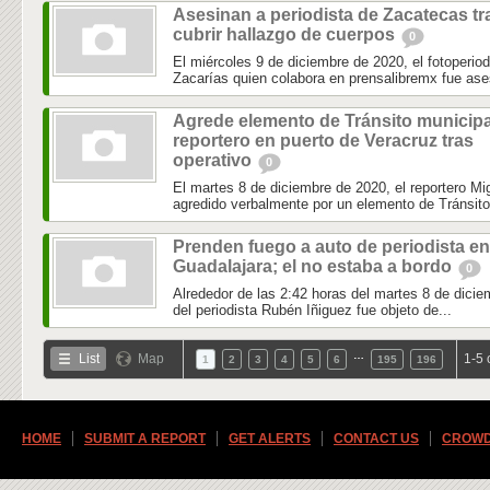
Asesinan a periodista de Zacatecas tr
cubrir hallazgo de cuerpos
0
El miércoles 9 de diciembre de 2020, el fotoperio
Zacarías quien colabora en prensalibremx fue ase
Agrede elemento de Tránsito municipa
reportero en puerto de Veracruz tras
operativo
0
El martes 8 de diciembre de 2020, el reportero 
agredido verbalmente por un elemento de Tránsito 
Prenden fuego a auto de periodista en
Guadalajara; el no estaba a bordo
0
Alrededor de las 2:42 horas del martes 8 de dicie
del periodista Rubén Iñiguez fue objeto de...
…
List
Map
1-5 
1
2
3
4
5
6
195
196
HOME
SUBMIT A REPORT
GET ALERTS
CONTACT US
CROWD