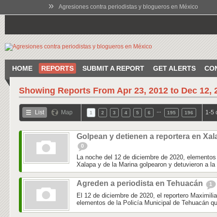
»
Agresiones contra periodistas y blogueros en México
HOME
REPORTS
SUBMIT A REPORT
GET ALERTS
CO
Showing Reports From
Apr 23, 2012 to Dec 12, 
…
List
Map
1-5 
1
2
3
4
5
6
195
196
Golpean y detienen a reportera en Xal
0
La noche del 12 de diciembre de 2020, elementos 
Xalapa y de la Marina golpearon y detuvieron a la 
Agreden a periodista en Tehuacán
1
El 12 de diciembre de 2020, el reportero Maximili
elementos de la Policía Municipal de Tehuacán qu