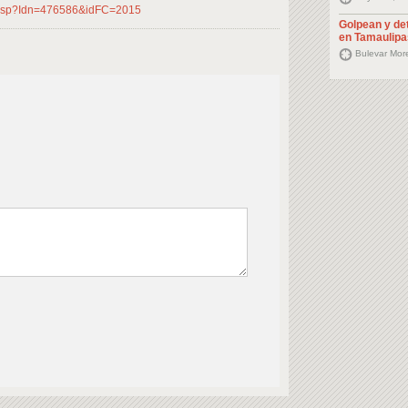
s.asp?Idn=476586&idFC=2015
Golpean y det
en Tamaulipa
Bulevar Mor