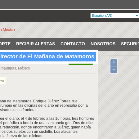
ORTE
RECIBIR ALERTAS
CONTACTO
NOSOTROS
SEGURI
irector de El Mañana de Matamoros
+
VERIFICADO
amaulipas, México
−
za
añana de Matamoros, Enrique Juárez Torres, fue
mpió en las oficinas del diario en represalia por la
strados en la frontera.
 el diario, el 4 de febrero a las 16 horas, tres hombres
el periódico a bordo de una camioneta gris. Dos de ellos
a la redacción, donde encontraron a Juárez, quien había
 los dos sujetos con un cuchillo. Los atacantes
la fuerza de las oficinas.