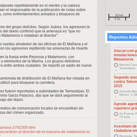
olpeado repetidamente en el vientre y la cabeza
ser el responsable de la publicación de notas sobre
era, como enfrentamientos armados y bloqueos de
10 km
5 mi
mbre del grupo delictivo. Según Juárez, los agresores le
ivo del diario confirmó que la amenaza es "que no
 Matamoros o mataban al director".
Reportes Adi
s vueltas alrededor de las oficinas de El Mañana y el
 con los agresores repitiendo las amenazas de muerte.
Atacan con 
instalaciones
a en la franja entre Reynosa y Matamoros, con
Matamoros
 y elementos de la Marina. Los grupos delictivos
Manuel Cava
era entre ambas ciudades. Se reportó un saldo de nueve
Tamaulipas,
Segundo ata
camioneta de distribución de El Mañana fue robada en
contra Telev
ilizó para bloquear la carretera.
2015
rez fueron reportadas a autoridades de Tamaulipas. El
Avenida Man
México, 1.5
inio Garza Palacios, dijo que se dará seguimiento al
ajo del diario.
Agrede agent
 medios de comunicación locales se encuentran sin
reportero gr
azas del crimen organizado.
Av Puente P
73 Kms
Asesinato de
manana-2792309.html
ciudadana en
/secuestran-al-director-de-el-manana-de-matamoros-lo-
/
Reynosa, Ta