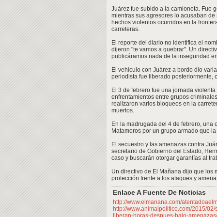
Juárez fue subido a la camioneta. Fue g
mientras sus agresores lo acusaban de 
hechos violentos ocurridos en la front
carreteras.
El reporte del diario no identifica el no
dijeron "te vamos a quebrar". Un direct
publicáramos nada de la inseguridad en
El vehículo con Juárez a bordo dio varia
periodista fue liberado posteriormente,
El 3 de febrero fue una jornada violent
enfrentamientos entre grupos criminales
realizaron varios bloqueos en la carret
muertos.
En la madrugada del 4 de febrero, una 
Matamoros por un grupo armado que la ut
El secuestro y las amenazas contra Juá
secretario de Gobierno del Estado, Herm
caso y buscarán otorgar garantías al trab
Un directivo de El Mañana dijo que los
protección frente a los ataques y amen
Enlace A Fuente De Noticias
http://www.elmanana.com/atentadoael
http://www.animalpolitico.com/2015/02
liberan-horas-despues-bajo-amenazas