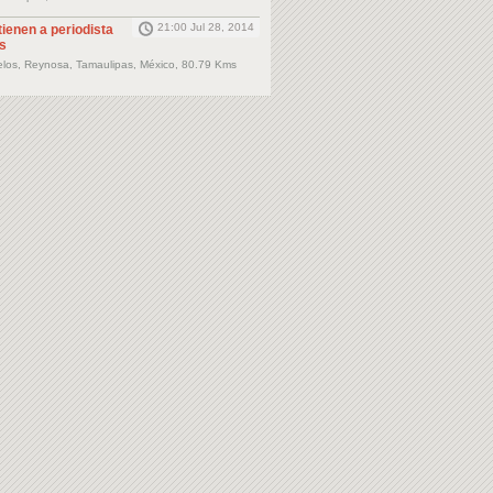
21:00 Jul 28, 2014
ienen a periodista
s
elos, Reynosa, Tamaulipas, México, 80.79 Kms