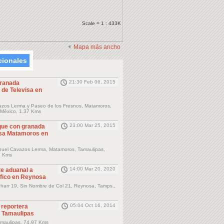
Scale = 1 : 433K
Mapa más ancho
cionales
21:30 Feb 06, 2015
granada
 de Televisa en
zos Lerma y Paseo de los Fresnos, Matamoros,
 México, 1.37 Kms
23:00 Mar 25, 2015
que con granada
isa Matamoros en
uel Cavazos Lerma, Matamoros, Tamaulipas,
8 Kms
14:00 Mar 20, 2020
e aduanal a
áfico en Reynosa
harr 19, Sin Nombre de Col 21, Reynosa, Tamps.,
05:04 Oct 16, 2014
 reportera
 Tamaulipas
maulipas, 74.97 Kms