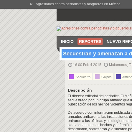
»
Agresiones contra periodistas y blogueros en México
INICIO
REPORTES
NUEVO REP
Secuestran y amenazan a d
16:00 Feb 4 2015
Matamoros, T
Secuestro
Golpes
Amena
Descripción
El director editorial del periódico El M
secuestrado por un grupo armado que irru
publicación de los hechos violentos regi
De acuerdo con información publicada por
armados arribaron a las instalaciones d
entraron a las oficinas y se dirigieron 
sido alertado de los hechos y enfrentó a
desarmaron, sometieron y lo sacaron por 