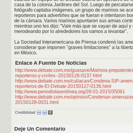
casa de la colonia Jardines del Sol. Luego de percatars
fotógrafo captaba imágenes, un grupo de marinos se ace
reporteros para advertirles que se fueran e intentaron bor
de la cámara. Varios marinos apuntaron sus armas contra
mientras uno les dijo: “Vale más que se vayan de aquí y
merodeando por lo alrededores los vamos a levantar".
La Sociedad Interamericana de Prensa condenó las ame
considerar que imponen "graves limitaciones" a la liber
en México.
Enlace A Fuente De Noticias
http://www.debate.com.mx/guasave/Marinos-prepotent
reporteros-y-civiles--20150126-0137.html
http://www.debate.com.mx/culiacan/Condena-SIP-amen
reporteros-de-El-Debate-20150127-0136.html
http://www.periodistasenlinea.org/28-01-2015/35061
http://www.debate.com.mx/opinion/Condenan-amenazas
20150128-0031.html
Credibilidad:
0
Deje Un Comentario