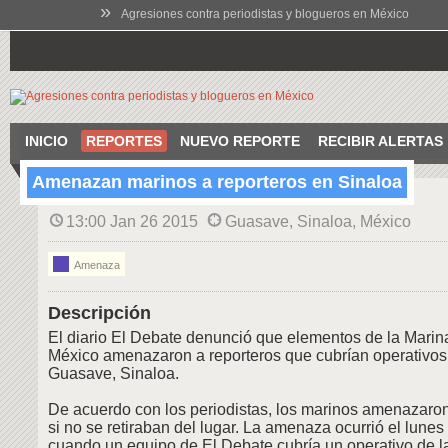
»
Agresiones contra periodistas y blogueros en México
INICIO
REPORTES
NUEVO REPORTE
RECIBIR ALERTAS
Amenazan marinos a reporteros en Sinaloa
13:00 Jan 26 2015
Guasave, Sinaloa, México
Amenaza
Descripción
El diario El Debate denunció que elementos de la Mari
México amenazaron a reporteros que cubrían operativos
Guasave, Sinaloa.
De acuerdo con los periodistas, los marinos amenazaro
si no se retiraban del lugar. La amenaza ocurrió el lunes
cuando un equipo de El Debate cubría un operativo de l