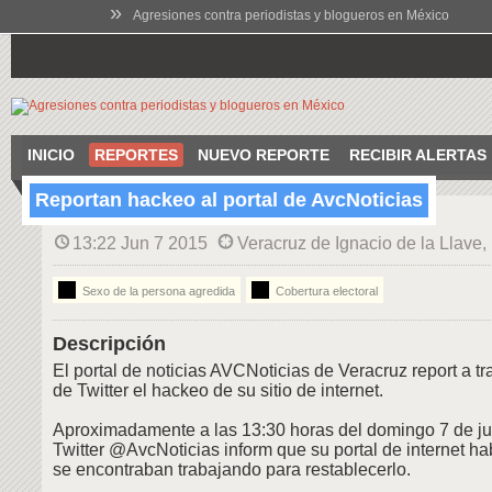
»
Agresiones contra periodistas y blogueros en México
INICIO
REPORTES
NUEVO REPORTE
RECIBIR ALERTAS
Reportan hackeo al portal de AvcNoticias
13:22 Jun 7 2015
Veracruz de Ignacio de la Llave,
Sexo de la persona agredida
Cobertura electoral
Descripción
El portal de noticias AVCNoticias de Veracruz report a t
de Twitter el hackeo de su sitio de internet.
Aproximadamente a las 13:30 horas del domingo 7 de jun
Twitter @AvcNoticias inform que su portal de internet h
se encontraban trabajando para restablecerlo.