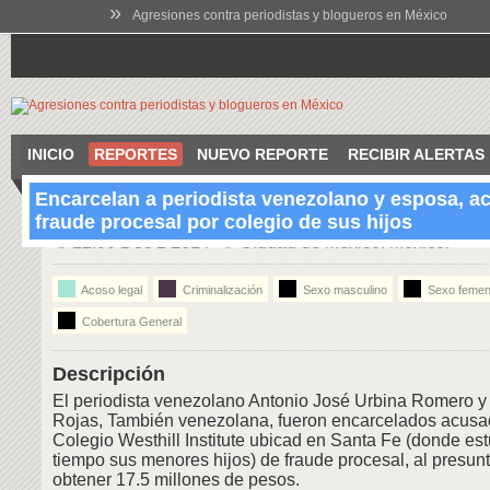
»
Agresiones contra periodistas y blogueros en México
INICIO
REPORTES
NUEVO REPORTE
RECIBIR ALERTAS
Encarcelan a periodista venezolano y esposa, a
fraude procesal por colegio de sus hijos
12:00 Dec 1 2014
Ciudad de México. México.
Acoso legal
Criminalización
Sexo masculino
Sexo femen
Cobertura General
Descripción
El periodista venezolano Antonio José Urbina Romero y
Rojas, También venezolana, fueron encarcelados acusa
Colegio Westhill Institute ubicad en Santa Fe (donde es
tiempo sus menores hijos) de fraude procesal, al presu
obtener 17.5 millones de pesos.