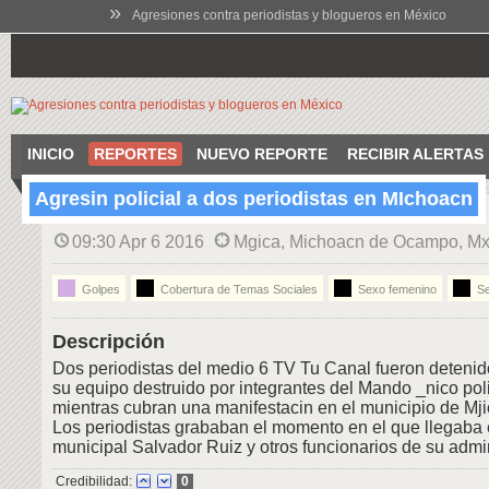
»
Agresiones contra periodistas y blogueros en México
INICIO
REPORTES
NUEVO REPORTE
RECIBIR ALERTAS
Agresin policial a dos periodistas en MIchoacn
09:30 Apr 6 2016
Mgica, Michoacn de Ocampo, Mx
Golpes
Cobertura de Temas Sociales
Sexo femenino
Se
Descripción
Dos periodistas del medio 6 TV Tu Canal fueron detenid
su equipo destruido por integrantes del Mando _nico pol
mientras cubran una manifestacin en el municipio de Mj
Los periodistas grababan el momento en el que llegaba 
municipal Salvador Ruiz y otros funcionarios de su admin
Credibilidad:
0