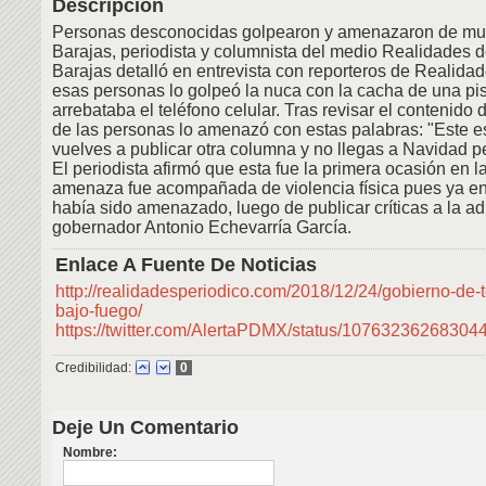
Descripción
Personas desconocidas golpearon y amenazaron de mue
Barajas, periodista y columnista del medio Realidades de
Barajas detalló en entrevista con reporteros de Realida
esas personas lo golpeó la nuca con la cacha de una pist
arrebataba el teléfono celular. Tras revisar el contenido 
de las personas lo amenazó con estas palabras: "Este e
vuelves a publicar otra columna y no llegas a Navidad p
El periodista afirmó que esta fue la primera ocasión en 
amenaza fue acompañada de violencia física pues ya en
había sido amenazado, luego de publicar críticas a la ad
gobernador Antonio Echevarría García.
Enlace A Fuente De Noticias
http://realidadesperiodico.com/2018/12/24/gobierno-de-t
bajo-fuego/
https://twitter.com/AlertaPDMX/status/10763236268304
Credibilidad:
0
Deje Un Comentario
Nombre: