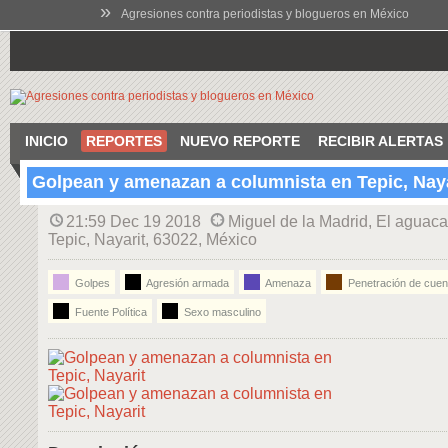
»
Agresiones contra periodistas y blogueros en México
INICIO
REPORTES
NUEVO REPORTE
RECIBIR ALERTAS
Golpean y amenazan a columnista en Tepic, Naya
21:59 Dec 19 2018
Miguel de la Madrid, El aguaca
Tepic, Nayarit, 63022, México
Golpes
Agresión armada
Amenaza
Penetración de cuen
Fuente Política
Sexo masculino