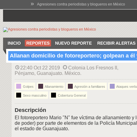
»
Agresiones contra periodistas y blogueros en México
INICIO
REPORTES
NUEVO REPORTE
RECIBIR ALERTAS
Allanan domicilio de fotoreportero; golpean a él 
22:40 Oct 22 2019
Colonia Los Fresnos II,
Pénjamo, Guanajuato. México.
Golpes
Allanamiento
Agresión a familiares
Ataques verb
Sexo masculino
Cobertura General
Descripción
El fotoreportero Mario "N" fue víctima de allanamiento y
de poder) por parte de elementos de la Policía Municip
el estado de Guanajuato.