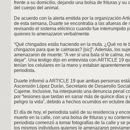
frente a su domicilio, dejando una bolsa de frituras y su
del cuerpo del animal.
De acuerdo con la alerta emitida por la organización Artíc
de esta semana, Duarte se encontraba a las afueras de 
revisando el sistema eléctrico cuando fue interrumpido p
quienes lo amenazaron verbalmente.
“Qué chingados estás haciendo en la mufa. ¿Qué no te b
chingazos para que te calmaras? [sic]”. Además, los suje
amenazaron de muerte: “A ver si una bala sí te calma, n
dejar”. Una testigo dijo en entrevista con ARTICLE 19 qu
tenían los celulares en la mano y estaban aparentement
periodista.
Duarte informó a ARTICLE 19 que ambas personas está
Ascensión López Durán, Secretario de Desarrollo Social 
Cajeme. Inclusive, ha interpuesto una denuncia penal co
por “lesiones que tardan en sanar más de quince días y
peligro la vida”, debido a hechos ocurridos en octubre d
El día de hoy, el periodista salió de su residencia y enco
muerto en la calle, con una bolsa de frituras y su conten
periodista comenzó a tomar fotografías de la calle y se 
los mismos individuos quienes le amenazaron previame