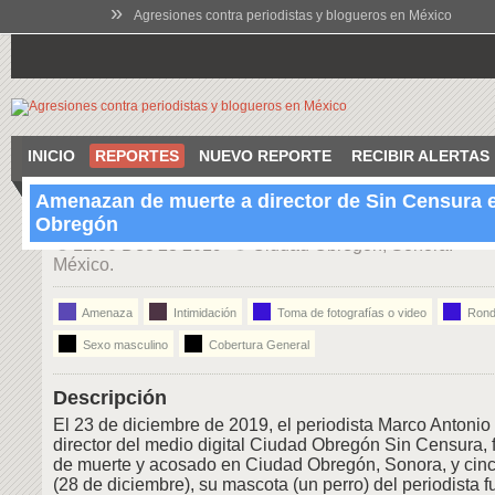
»
Agresiones contra periodistas y blogueros en México
INICIO
REPORTES
NUEVO REPORTE
RECIBIR ALERTAS
Amenazan de muerte a director de Sin Censura 
Obregón
12:00 Dec 23 2019
Ciudad Obregón, Sonora.
México.
Amenaza
Intimidación
Toma de fotografías o video
Rond
Sexo masculino
Cobertura General
Descripción
El 23 de diciembre de 2019, el periodista Marco Antonio
director del medio digital Ciudad Obregón Sin Censura
de muerte y acosado en Ciudad Obregón, Sonora, y cin
(28 de diciembre), su mascota (un perro) del periodista 