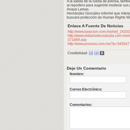
A la salida de la rueda de prensa, tamb
al reportero para sugerirle moderar sus
Anaya Lamas.
Hernández González informó que inter
buscará protección de Human Rights W
Enlace A Fuente De Noticias
http://www.laopcion.com.mx/n/id_24202
http://www.eldiariodecoahuila.com.mx/
371669.asp
http://www.proceso.com.mx/?p=345847
Credibilidad:
0
Deje Un Comentario
Nombre:
Correo Electrónico:
Comentarios: