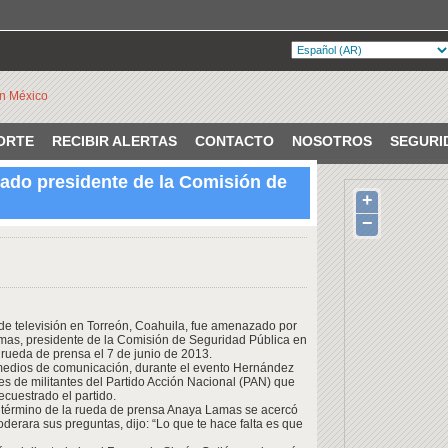
ORTE
RECIBIR ALERTAS
CONTACTO
NOSOTROS
SEGURI
ado presidente de la Comisión de
+
VERIFICADO
uila, México
−
e televisión en Torreón, Coahuila, fue amenazado por
amas, presidente de la Comisión de Seguridad Pública en
 rueda de prensa el 7 de junio de 2013.
 medios de comunicación, durante el evento Hernández
s de militantes del Partido Acción Nacional (PAN) que
uestrado el partido.
al término de la rueda de prensa Anaya Lamas se acercó
erara sus preguntas, dijo: “Lo que te hace falta es que