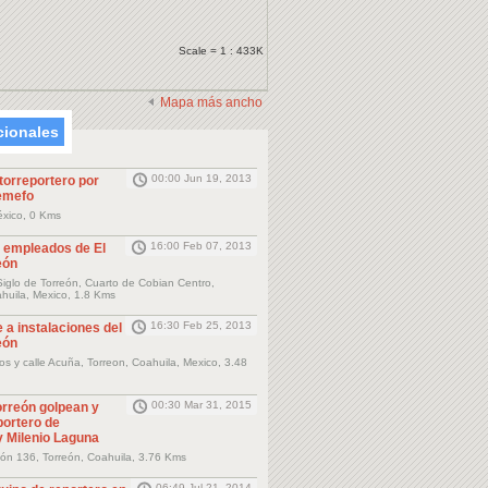
Scale = 1 : 433K
Mapa más ancho
cionales
00:00 Jun 19, 2013
torreportero por
Semefo
éxico, 0 Kms
16:00 Feb 07, 2013
 empleados de El
eón
 Siglo de Torreón, Cuarto de Cobian Centro,
huila, Mexico, 1.8 Kms
16:30 Feb 25, 2013
 a instalaciones del
eón
s y calle Acuña, Torreon, Coahuila, Mexico, 3.48
00:30 Mar 31, 2015
orreón golpean y
portero de
y Milenio Laguna
ión 136, Torreón, Coahuila, 3.76 Kms
06:49 Jul 21, 2014