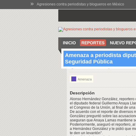
»
Agresiones contra periodistas y blogueros en México
INICIO
REPORTES
NUEVO REP
Amenaza a periodista diput
Seguridad Pública
00:00 Jun 7 2013
Torreón, Coah
Amenaza
Descripción
Alonso Hernández González, reportero d
el diputado federal Guillermo Anaya Ll
el Congreso de la Unión, al final de una
De acuerdo con el reporte de diversos
González preguntó sobre las acusacione
aseguran que Anaya Lamas mantiene sec
Posteriormente, aseguró el reportero, 
a Hernández González y le pidió que mod
te den un levantón".