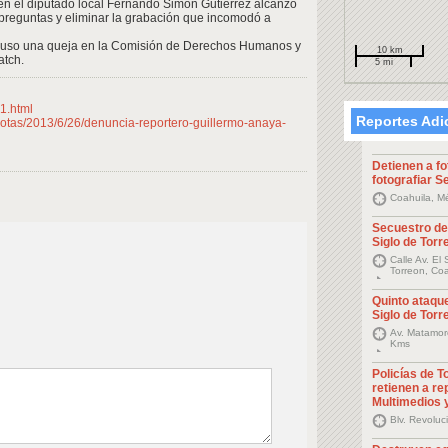
ién el diputado local Fernando Simón Gutiérrez alcanzó
 preguntas y eliminar la grabación que incomodó a
puso una queja en la Comisión de Derechos Humanos y
10 km
atch.
5 mi
1.html
Reportes Adi
notas/2013/6/26/denuncia-reportero-guillermo-anaya-
Detienen a fo
fotografiar 
Coahuila, M
Secuestro de
Siglo de Torr
Calle Av. El
Torreon, Coa
Quinto ataque
Siglo de Torr
Av. Matamoro
Kms
Policías de T
retienen a re
Multimedios 
Blv. Revoluc