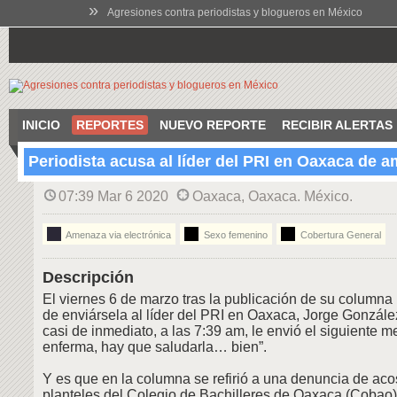
»
Agresiones contra periodistas y blogueros en México
INICIO
REPORTES
NUEVO REPORTE
RECIBIR ALERTAS
Periodista acusa al líder del PRI en Oaxaca de 
07:39 Mar 6 2020
Oaxaca, Oaxaca. México.
Amenaza via electrónica
Sexo femenino
Cobertura General
Descripción
El viernes 6 de marzo tras la publicación de su columna
de enviársela al líder del PRI en Oaxaca, Jorge González
casi de inmediato, a las 7:39 am, le envió el siguiente m
enferma, hay que saludarla… bien”.
Y es que en la columna se refirió a una denuncia de aco
planteles del Colegio de Bachilleres de Oaxaca (Cobao),