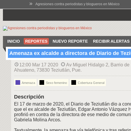
»
Agresiones contra periodistas y blogueros en México
INICIO
REPORTES
NUEVO REPORTE
RECIBIR ALERTAS
Amenaza ex alcalde a directora de Diario de Tezi
12:00 Mar 17 2020
Av Miguel Hidalgo 2, Barrio de
Ahuateno, 73830 Teziutlán, Pue.
Amenaza
Sexo femenino
Cobertura General
Descripción
El 17 de marzo de 2020, el Diario de Teziutlán dio a co
que el ex alcalde de Teziutlán, Edgar Antonio Vázquez 
profirió en contra de la directora de ese medio de comun
Gabriela Molina Arcos.
Textualmente, la amenaza fue vía telefónica y tras referir