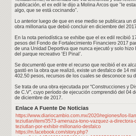
publicación, el ex edil le dijo a Molina Arcos que "le es
algo, que se está cocinando".
Lo anterior luego de que en ese medio se publicara un 
obra millonaria que debió concluir en diciembre del 2017
En la nota periodística se exhibe que el ex edil recibió 1
pesos del Fondo de Fortalecimiento Financiero 2017 par
de una Unidad Deportiva que nunca ejecutó y solo hizo l
del parque recreativo ‘El Pinal’.
Se documentó que entre el recurso que recibió el ex alca
gastó en la obra que realizó, existe un desfalco de 14 mi
402.50 pesos, recursos de los cuales se desconoce su de
Se trata de una obra ejecutada por “Construcciones y D
de C.V”, cuyo período de ejecución comprendió del 04 d
de diciembre de 2017.
Enlace A Fuente De Noticias
https://www.diariocambio.com.mx/2020/regiones/los-llan
teziutlan/item/3573-amenaza-tono-vazquez-a-directora-d
teziutlan-por-exhibir-millonario-desfalco
https://m.facebook.com/story.php?