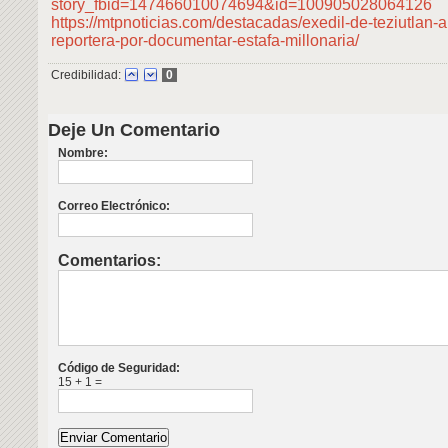
story_fbid=147466010074694&id=100905028064126
https://mtpnoticias.com/destacadas/exedil-de-teziutlan
reportera-por-documentar-estafa-millonaria/
Credibilidad:
0
Deje Un Comentario
Nombre:
Correo Electrónico:
Comentarios:
Código de Seguridad:
15 + 1 =