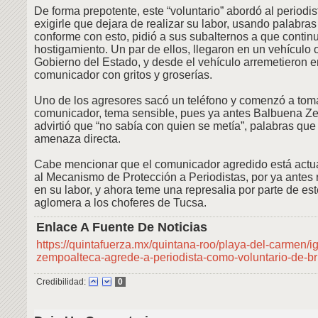
De forma prepotente, este “voluntario” abordó al periodi
exigirle que dejara de realizar su labor, usando palabras
conforme con esto, pidió a sus subalternos a que contin
hostigamiento. Un par de ellos, llegaron en un vehículo of
Gobierno del Estado, y desde el vehículo arremetieron e
comunicador con gritos y groserías.
Uno de los agresores sacó un teléfono y comenzó a tomar
comunicador, tema sensible, pues ya antes Balbuena Z
advirtió que “no sabía con quien se metía”, palabras qu
amenaza directa.
Cabe mencionar que el comunicador agredido está actu
al Mecanismo de Protección a Periodistas, por ya antes
en su labor, y ahora teme una represalia por parte de est
aglomera a los choferes de Tucsa.
Enlace A Fuente De Noticias
https://quintafuerza.mx/quintana-roo/playa-del-carmen/
zempoalteca-agrede-a-periodista-como-voluntario-de-br
Credibilidad:
0