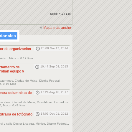
Scale = 1 : 14K
Mapa más ancho
cionales
20:00 Mar 17, 2014
or de organización
éxico, México, 0.19 Kms
10:44 Sep 08, 2015
rtamento de
 roban equipo y
auhtmoc, Ciudad de Mxico, Distrito Federal,
o, 0.19 Kms
17:24 Aug 18, 2017
ntra columnista de
abacalera, Ciudad de Mxico, Cuauhtmoc, Ciudad de
0, Mxico, 0.49 Kms
14:05 Dec 01, 2012
itraria de fotógrafo
al y calle Doctor Liceaga, México, Distrito Federal.,