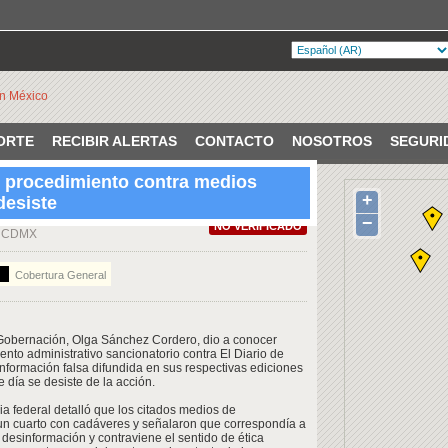
ORTE
RECIBIR ALERTAS
CONTACTO
NOSOTROS
SEGURI
 procedimiento contra medios
+
desiste
ález, Av. Cuauhtémoc 48, Juárez,
−
NO VERIFICADO
, CDMX
Cobertura General
e Gobernación, Olga Sánchez Cordero, dio a conocer
ento administrativo sancionatorio contra El Diario de
información falsa difundida en sus respectivas ediciones
e día se desiste de la acción.
a federal detalló que los citados medios de
n cuarto con cadáveres y señalaron que correspondía a
desinformación y contraviene el sentido de ética