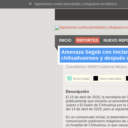
»
Agresiones contra periodistas y blogueros en México
INICIO
REPORTES
NUEVO REP
Amenaza Segob con iniciar
chihuahuenses y después 
12:00 Apr 15 2020
Abraham Gonz
Cuauhtémoc, 06600 Ciudad de México
Acoso legal
Sexo masculino
Descripción
El 15 de abril de 2020, la secretaria d
públicamente que iniciaría un procedimi
Juárez y El Diario de Chihuahua por la 
del 14 de abril de 2020, pero al siguient
En un comunicado inicial, la dependenci
comunicación publicaron imágenes de u
un hospital de Chihuahua, lo que causa 