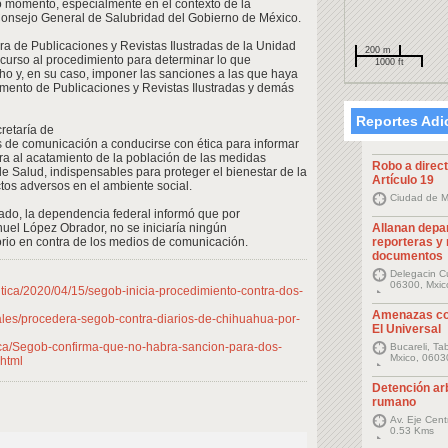
o momento, especialmente en el contexto de la
Consejo General de Salubridad del Gobierno de México.
ora de Publicaciones y Revistas Ilustradas de la Unidad
200 m
curso al procedimiento para determinar lo que
1000 ft
o y, en su caso, imponer las sanciones a las que haya
amento de Publicaciones y Revistas Ilustradas y demás
Reportes Adi
retaría de
 de comunicación a conducirse con ética para informar
ra al acatamiento de la población de las medidas
Robo a direct
de Salud, indispensables para proteger el bienestar de la
Artículo 19
ctos adversos en el ambiente social.
Ciudad de M
cado, la dependencia federal informó que por
uel López Obrador, no se iniciaría ningún
Allanan depa
orio en contra de los medios de comunicación.
reporteras y
documentos
Delegacin Cu
06300, Mxic
itica/2020/04/15/segob-inicia-procedimiento-contra-dos-
Amenazas co
nales/procedera-segob-contra-diarios-de-chihuahua-por-
El Universal
ica/Segob-confirma-que-no-habra-sancion-para-dos-
Bucareli, T
Mxico, 0603
html
Detención arb
rumano
Av. Eje Centr
0.53 Kms