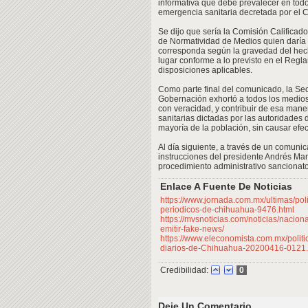
informativa que debe prevalecer en tod
emergencia sanitaria decretada por el 
Se dijo que sería la Comisión Calificad
de Normatividad de Medios quien daría 
corresponda según la gravedad del hech
lugar conforme a lo previsto en el Regl
disposiciones aplicables.
Como parte final del comunicado, la Sec
Gobernación exhortó a todos los medios
con veracidad, y contribuir de esa mane
sanitarias dictadas por las autoridades 
mayoría de la población, sin causar efe
Al día siguiente, a través de un comuni
instrucciones del presidente Andrés Man
procedimiento administrativo sancionat
Enlace A Fuente De Noticias
https://www.jornada.com.mx/ultimas/pol
periodicos-de-chihuahua-9476.html
https://mvsnoticias.com/noticias/nacio
emitir-fake-news/
https://www.eleconomista.com.mx/polit
diarios-de-Chihuahua-20200416-0121.
Credibilidad:
0
Deje Un Comentario