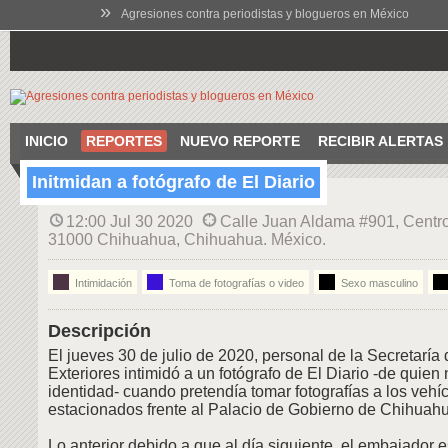
»
Agresiones contra periodistas y blogueros en México
INICIO
REPORTES
NUEVO REPORTE
RECIBIR ALERTAS
Initmidan a fotógrafo de El Diario
12:00 Jul 30 2020
Calle Juan Aldama #901, Centro
31000 Chihuahua, Chihuahua. México.
Intimidación
Toma de fotografías o video
Sexo masculino
Descripción
El jueves 30 de julio de 2020, personal de la Secretaría
Exteriores intimidó a un fotógrafo de El Diario -de quien
identidad- cuando pretendía tomar fotografías a los veh
estacionados frente al Palacio de Gobierno de Chihuah
Lo anterior debido a que al día siguiente, el embajador