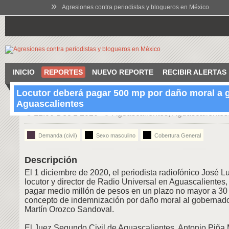
»
Agresiones contra periodistas y blogueros en México
INICIO
REPORTES
NUEVO REPORTE
RECIBIR ALERTAS
Locutor deberá pagar 500 mp por daño moral a 
Aguascalientes
12:00 Dec 1 2020
Aguascalientes, Aguascalientes
Demanda (civil)
Sexo masculino
Cobertura General
Descripción
El 1 diciembre de 2020, el periodista radiofónico José L
locutor y director de Radio Universal en Aguascalientes
pagar medio millón de pesos en un plazo no mayor a 30 
concepto de indemnización por daño moral al gobernado
Martín Orozco Sandoval.
El Juez Segundo Civil de Aguascalientes, Antonio Piña M