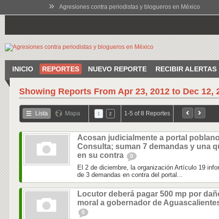
»
Agresiones contra periodistas y blogueros en México
INICIO
REPORTES
NUEVO REPORTE
RECIBIR ALERTAS
Showing Reports From
Apr 23, 2012 to Dec 12, 
Lista
Mapa
1-5 of 8 Reportes
1
2
Acosan judicialmente a portal poblano
Consulta; suman 7 demandas y una q
en su contra
0
El 2 de diciembre, la organización Artículo 19 info
de 3 demandas en contra del portal...
Locutor deberá pagar 500 mp por dañ
moral a gobernador de Aguascaliente
0