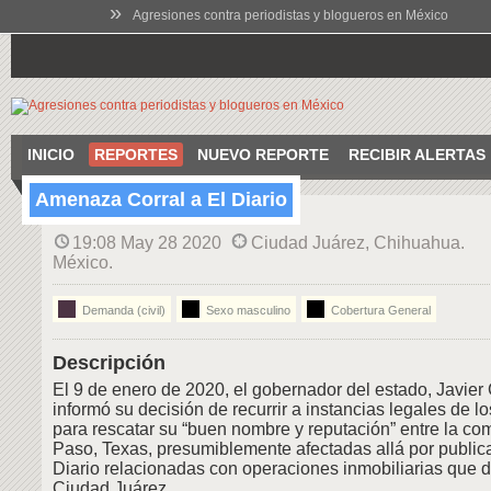
»
Agresiones contra periodistas y blogueros en México
INICIO
REPORTES
NUEVO REPORTE
RECIBIR ALERTAS
Amenaza Corral a El Diario
19:08 May 28 2020
Ciudad Juárez, Chihuahua.
México.
Demanda (civil)
Sexo masculino
Cobertura General
Descripción
El 9 de enero de 2020, el gobernador del estado, Javier
informó su decisión de recurrir a instancias legales de 
para rescatar su “buen nombre y reputación” entre la co
Paso, Texas, presumiblemente afectadas allá por public
Diario relacionadas con operaciones inmobiliarias que d
Ciudad Juárez.