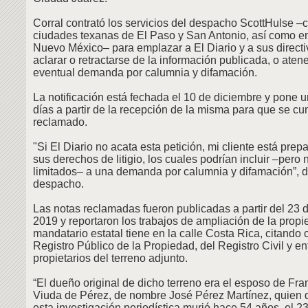
Corral contrató los servicios del despacho ScottHulse –c
ciudades texanas de El Paso y San Antonio, así como e
Nuevo México– para emplazar a El Diario y a sus directiv
aclarar o retractarse de la información publicada, o aten
eventual demanda por calumnia y difamación.
La notificación está fechada el 10 de diciembre y pone 
días a partir de la recepción de la misma para que se cu
reclamado.
"Si El Diario no acata esta petición, mi cliente está prep
sus derechos de litigio, los cuales podrían incluir –pero 
limitados– a una demanda por calumnia y difamación”, di
despacho.
Las notas reclamadas fueron publicadas a partir del 23 
2019 y reportaron los trabajos de ampliación de la propi
mandatario estatal tiene en la calle Costa Rica, citando 
Registro Público de la Propiedad, del Registro Civil y en
propietarios del terreno adjunto.
“El dueño original de dicho terreno era el esposo de Fr
Viuda de Pérez, de nombre José Pérez Martínez, quien 
esta investigación periodística murió hace 54 años, el 