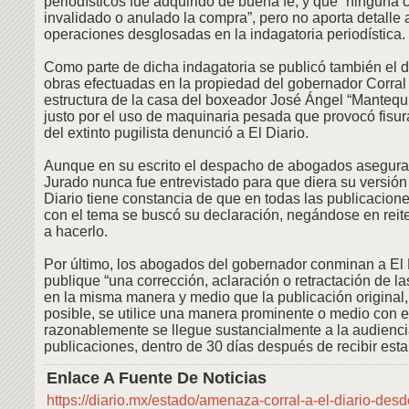
periodísticos fue adquirido de buena fe, y que “ninguna 
invalidado o anulado la compra”, pero no aporta detalle 
operaciones desglosadas en la indagatoria periodística.
Como parte de dicha indagatoria se publicó también el 
obras efectuadas en la propiedad del gobernador Corral
estructura de la casa del boxeador José Ángel “Mantequi
justo por el uso de maquinaria pesada que provocó fisura
del extinto pugilista denunció a El Diario.
Aunque en su escrito el despacho de abogados asegura
Jurado nunca fue entrevistado para que diera su versión
Diario tiene constancia de que en todas las publicacion
con el tema se buscó su declaración, negándose en rei
a hacerlo.
Por último, los abogados del gobernador conminan a El 
publique “una corrección, aclaración o retractación de l
en la misma manera y medio que la publicación original,
posible, se utilice una manera prominente o medio con e
razonablemente se llegue sustancialmente a la audienci
publicaciones, dentro de 30 días después de recibir esta 
Enlace A Fuente De Noticias
https://diario.mx/estado/amenaza-corral-a-el-diario-de