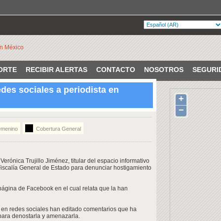
ORTE
RECIBIR ALERTAS
CONTACTO
NOSOTROS
SEGURI
des sociales a periodista en
+
VERIFICADO
catecas. México.
−
emenino
Cobertura General
Verónica Trujillo Jiménez, titular del espacio informativo
Fiscalía General de Estado para denunciar hostigamiento
página de Facebook en el cual relata que la han
es en redes sociales han editado comentarios que ha
para denostarla y amenazarla.