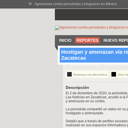
»
Agresiones contra periodistas y blogueros en México
INICIO
REPORTES
NUEVO REP
Hostigan y amenazan vía re
Zacatecas
12:00 Dec 2 2020
Zacatecas, Za
Amenaza via electrónica
Sexo f
Descripción
El 2 de diciembre de 2020, la periodista 
Las Noticias en Zacatecas, acudió a la 
y amenazas en su contra.
La periodista compartió un video en su 
hostigado y amenazado.
Detalló que a través de perfiles social
realizado en sus espacios informativos 