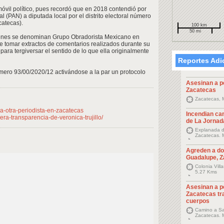
móvil político, pues recordó que en 2018 contendió por
l (PAN) a diputada local por el distrito electoral número
catecas).
100 km
50 mi
ienes se denominan Grupo Obradorista Mexicano en
de tomar extractos de comentarios realizados durante su
para tergiversar el sentido de lo que ella originalmente
Reportes Adi
ero 93/00/2020/12 activándose a la par un protocolo
Asesinan a p
Zacatecas
Zacatecas, 
a-otra-periodista-en-zacatecas
Incendian ca
ra-transparencia-de-veronica-trujillo/
de La Jornad
Explanada d
Zacatecas. 
Agreden a do
Guadalupe, 
Colonia Vill
5.27 Kms
Asesinan a p
Zacatecas tra
cuerpos
Camino a San
Zacatecas. 