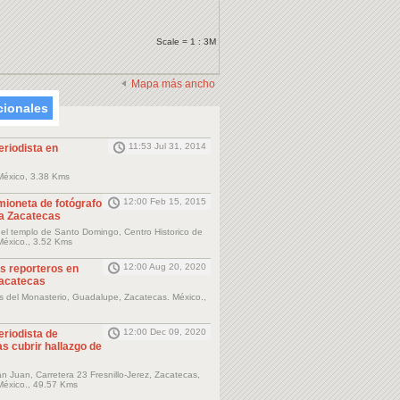
Scale = 1 : 3M
Mapa más ancho
cionales
11:53 Jul 31, 2014
eriodista en
México, 3.38 Kms
12:00 Feb 15, 2015
mioneta de fotógrafo
a Zacatecas
el templo de Santo Domingo, Centro Historico de
México., 3.52 Kms
12:00 Aug 20, 2020
s reporteros en
Zacatecas
as del Monasterio, Guadalupe, Zacatecas. México.,
12:00 Dec 09, 2020
eriodista de
s cubrir hallazgo de
 Juan, Carretera 23 Fresnillo-Jerez, Zacatecas,
México., 49.57 Kms