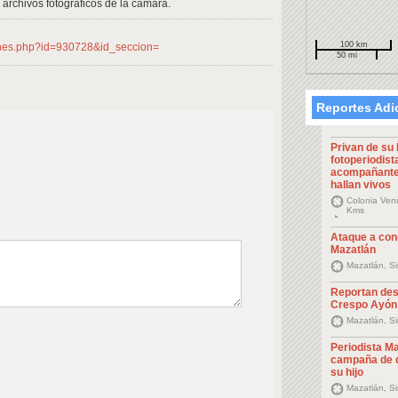
s archivos fotográficos de la cámara.
100 km
ones.php?id=930728&id_seccion=
50 mi
Reportes Adi
Privan de su 
fotoperiodist
acompañantes
hallan vivos
Colonia Venu
Kms
Ataque a con
Mazatlán
Mazatlán, S
Reportan des
Crespo Ayón
Mazatlán, S
Periodista Ma
campaña de d
su hijo
Mazatlán, S