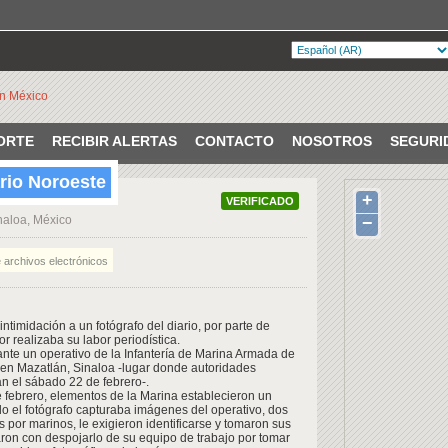
ORTE
RECIBIR ALERTAS
CONTACTO
NOSOTROS
SEGURI
ario Noroeste
+
VERIFICADO
naloa, México
−
 archivos electrónicos
ntimidación a un fotógrafo del diario, por parte de
r realizaba su labor periodística.
nte un operativo de la Infantería de Marina Armada de
, en Mazatlán, Sinaloa -lugar donde autoridades
 el sábado 22 de febrero-.
e febrero, elementos de la Marina establecieron un
o el fotógrafo capturaba imágenes del operativo, dos
por marinos, le exigieron identificarse y tomaron sus
on con despojarlo de su equipo de trabajo por tomar