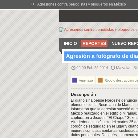
»
Agresiones contra periodistas y blogueros en México
INICIO
REPORTES
NUEVO REP
Agresión a fotógrafo de di
09:00 Feb 25 2014
Mazatlán, Si
Amenaza
Robo o destrucción de
Descripción
El diario sinaloense Noroeste denunció i
elementos de la Secretaría de Marina, po
Informaron que la agresión sucedió dura
México realizado en el edificio Miramar
capturaron a Joaquín “El Chapo” Guzmán
Alrededor de las 9 a.m. del martes 25 d
cordón de seguridad en el lugar y cuand
mujeres con pasamontañas, custodiadas 
datos personales. Después, lo amenazar