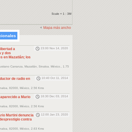
Scale = 1 : 3M
Mapa más ancho
cionales
23:00 Nov 14, 2020
libertad a
a y dos
 en Mazatlán; los
stiano Carranza, Mazatlán, Sinaloa. México., 1.75
10:40 Oct 11, 2014
ductor de radio en
inaloa, 82000, México, 2.56 Kms
16:30 Dec 03, 2014
aparecido a Mario
inaloa, 82000, México, 2.56 Kms
12:00 Jan 23, 2020
rio Martini denuncia
esprestigio contra
inaloa, 82000, México, 2.63 Kms