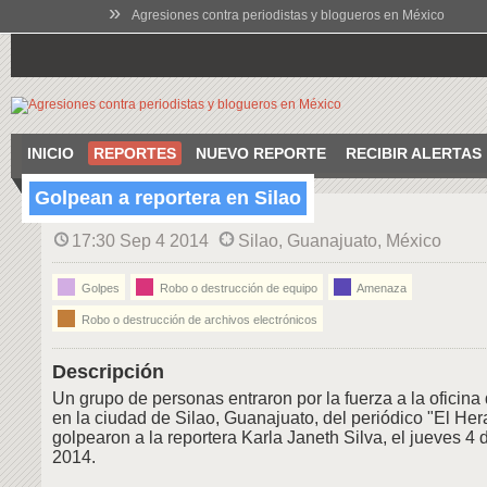
»
Agresiones contra periodistas y blogueros en México
INICIO
REPORTES
NUEVO REPORTE
RECIBIR ALERTAS
Golpean a reportera en Silao
17:30 Sep 4 2014
Silao, Guanajuato, México
Golpes
Robo o destrucción de equipo
Amenaza
Robo o destrucción de archivos electrónicos
Descripción
Un grupo de personas entraron por la fuerza a la oficina
en la ciudad de Silao, Guanajuato, del periódico "El Her
golpearon a la reportera Karla Janeth Silva, el jueves 4
2014.