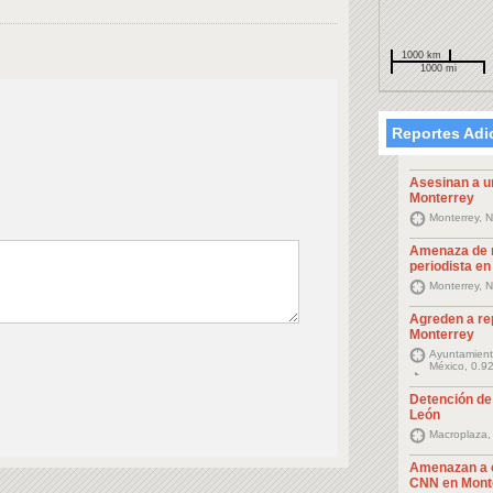
1000 km
1000 mi
Reportes Adi
Asesinan a u
Monterrey
Monterrey, 
Amenaza de 
periodista e
Monterrey, 
Agreden a rep
Monterrey
Ayuntamient
México, 0.9
Detención de
León
Macroplaza,
Amenazan a 
CNN en Mont