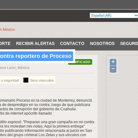
ORTE
RECIBIR ALERTAS
CONTACTO
NOSOTROS
SEGURI
ontra reportero de Proceso
+
VERIFICADO
uevo León, México
−
 o seguridad
Sexo masculino
 semanario Proceso en la ciudad de Monterrey, denunció
de desprestigio en su contra, luego de que publicara
actos de corrupción del gobierno de Coahuila.
tio de internet apócrifo llamado
edillo expresó: "Preparan una gran campaña en mi contra
a les molestan mis notas. Aquí la primera entrega"
do publicando información relacionada al juicio en San
bro del grupo criminal Los Zetas y sus vínculos con