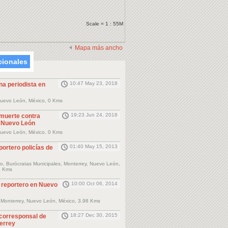
Scale = 1 : 55M
Mapa más ancho
cionales
10:47 May 23, 2018
na periodista en
Nuevo León, México, 0 Kms
19:23 Jun 24, 2018
muerte contra
n Nuevo León
Nuevo León, México, 0 Kms
01:40 May 15, 2013
ortero policías de
o, Burócratas Municipales, Monterrey, Nuevo León,
2 Kms
10:00 Oct 06, 2014
 reportero en Nuevo
 Monterrey, Nuevo León, México, 3.98 Kms
18:27 Dec 30, 2015
corresponsal de
errey