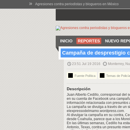
»
Agresiones contra periodistas y blogueros en México
INICIO
REPORTES
NUEVO REP
Campaña de desprestigio c
23:51 Jul 19 2016
Monterrey, N
Fuente Política
Temas de Policía
Descripción
Juan Alberto Cedillo, corresponsal del
en su cuenta de Facebook una campaña 
información relacionada con presuntos 
La campaña se divulga a través de un si
elexpressodelmamo.wordpress.com.
Al divulgar la campaña en su contra, C
desde Coahuila, parece que a los Moreir
En las últimas semanas, Cedillo ha esta
Antonio, Texas, contra un presunto miem