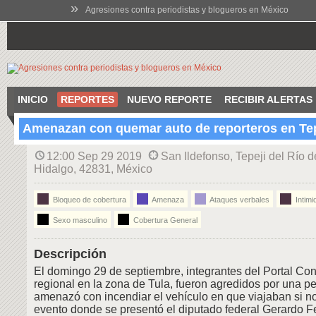
»
Agresiones contra periodistas y blogueros en México
INICIO
REPORTES
NUEVO REPORTE
RECIBIR ALERTAS
Amenazan con quemar auto de reporteros en Tep
12:00 Sep 29 2019
San Ildefonso, Tepeji del Río
Hidalgo, 42831, México
Bloqueo de cobertura
Amenaza
Ataques verbales
Intimi
Sexo masculino
Cobertura General
Descripción
El domingo 29 de septiembre, integrantes del Portal Co
regional en la zona de Tula, fueron agredidos por una p
amenazó con incendiar el vehículo en que viajaban si no
evento donde se presentó el diputado federal Gerardo 