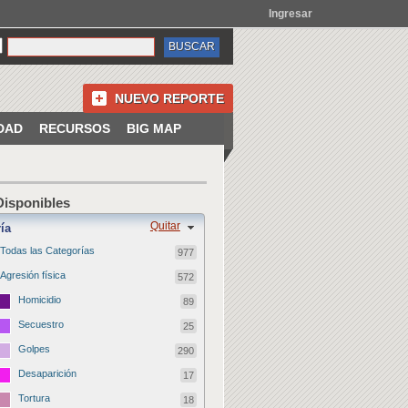
Ingresar
NUEVO REPORTE
DAD
RECURSOS
BIG MAP
 Disponibles
Quitar
ía
Todas las Categorías
977
Agresión física
572
Homicidio
89
Secuestro
25
Golpes
290
Desaparición
17
Tortura
18