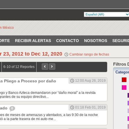
ORTE
RECIBIR ALERTAS
CONTACTO
NOSOTROS
SEGURI
r 23, 2012 to Dec 12, 2020
Cambiar rango de fechas
Filtros
6-10 of 12 Reportes
Categor
s Pliego a Proceso por daño
12:00 Aug 26, 2019
ego y Banco Azteca demandaron por “daño moral” a la revista
rantes de su equipo directivo...
01:18 Feb 01, 2019
rado
0
pues de meses de amenazas y atentados, a las 9:30 de la noche
 a la parte trasera de mi auto me...