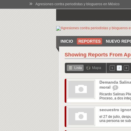
»
Agresiones contra periodistas y blogueros en México
INICIO
REPORTES
NUEVO REP
Showing Reports From
Ap
Lista
Mapa
1
2
3
Demanda Salina
moral
0
Ricardo Salinas Pli
Proceso, a dos integ
secuestro igno
el 27 de julio, des
una persona se subió