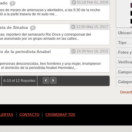
01:18 Feb 01, 2019
rado
0
pues de meses de amenazas y atentados, a las 9:30 de la noche
 a la parte trasera de mi auto me...
12:00 May 15, 2017
sta de Sinaloa
0
Ubicac
as, reportero del semanario Rio Doce y corresponsal del
fue asesinado por un grupo armado en las calles...
Tipo
io de la periodista Anabel
14:39 Nov 18, 2015
Fotos y
Verific
 personas desconocidas, tres hombres y una mujer, irrumpieron
el domicilio de la periodista Anabel Hernndez,...
Campos
6-10 of 12 Reportes
Categor
Desactiv
ALERTAS
CONTACTO
CROWDMAP TOS