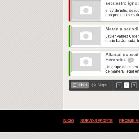
secuestro igno
el 27 de julio, des
una persona se subió
Matan a periodi
Javier Valdez Crden
diario La Jornada, 
Allanan domicil
Hernndez
0
Un grupo de cuatro
de manera ilegal en 
Lista
Mapa
1
2
3
INICIO
NUEVO REPORTE
RECIBIR 