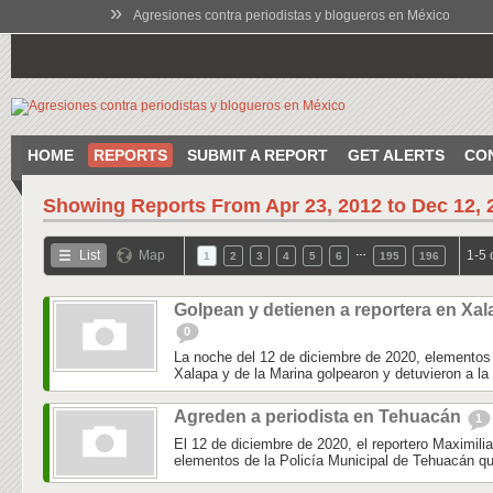
»
Agresiones contra periodistas y blogueros en México
HOME
REPORTS
SUBMIT A REPORT
GET ALERTS
CO
Showing Reports From
Apr 23, 2012 to Dec 12, 
…
List
Map
1-5 
1
2
3
4
5
6
195
196
Golpean y detienen a reportera en Xal
0
La noche del 12 de diciembre de 2020, elementos 
Xalapa y de la Marina golpearon y detuvieron a la 
Agreden a periodista en Tehuacán
1
El 12 de diciembre de 2020, el reportero Maximili
elementos de la Policía Municipal de Tehuacán qu