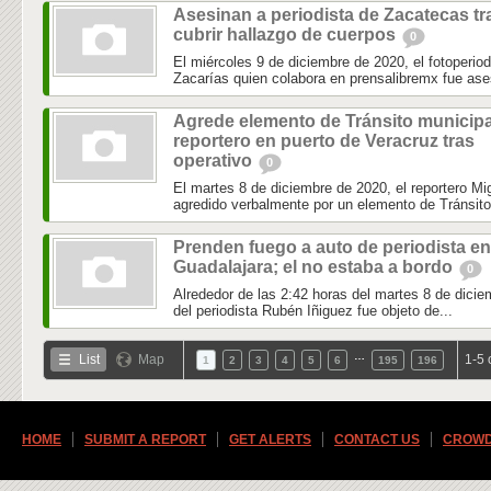
Asesinan a periodista de Zacatecas tr
cubrir hallazgo de cuerpos
0
El miércoles 9 de diciembre de 2020, el fotoperio
Zacarías quien colabora en prensalibremx fue ase
Agrede elemento de Tránsito municipa
reportero en puerto de Veracruz tras
operativo
0
El martes 8 de diciembre de 2020, el reportero 
agredido verbalmente por un elemento de Tránsito 
Prenden fuego a auto de periodista en
Guadalajara; el no estaba a bordo
0
Alrededor de las 2:42 horas del martes 8 de dicie
del periodista Rubén Iñiguez fue objeto de...
…
List
Map
1-5 
1
2
3
4
5
6
195
196
HOME
SUBMIT A REPORT
GET ALERTS
CONTACT US
CROWD