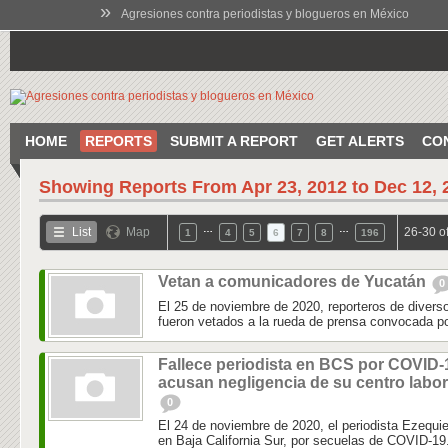
»
Agresiones contra periodistas y blogueros en México
HOME
REPORTS
SUBMIT A REPORT
GET ALERTS
CO
Showing Reports From
Apr 23, 2012 to Dec 12, 
…
…
List
Map
26-30 o
1
4
5
6
7
8
196
Vetan a comunicadores de Yucatán
0
El 25 de noviembre de 2020, reporteros de diver
fueron vetados a la rueda de prensa convocada por
Fallece periodista en BCS por COVID-
acusan negligencia de su centro labor
0
El 24 de noviembre de 2020, el periodista Ezequie
en Baja California Sur, por secuelas de COVID-19.