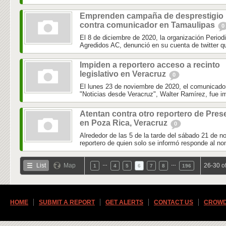
Emprenden campaña de desprestigio
contra comunicador en Tamaulipas
0
El 8 de diciembre de 2020, la organización Perio
Agredidos AC, denunció en su cuenta de twitter que
Impiden a reportero acceso a recinto
legislativo en Veracruz
0
El lunes 23 de noviembre de 2020, el comunicador 
"Noticias desde Veracruz", Walter Ramírez, fue im
Atentan contra otro reportero de Pres
en Poza Rica, Veracruz
0
Alrededor de las 5 de la tarde del sábado 21 de n
reportero de quien solo se informó responde al no
…
…
List
Map
26-30 o
1
4
5
6
7
8
196
HOME
SUBMIT A REPORT
GET ALERTS
CONTACT US
CROWD