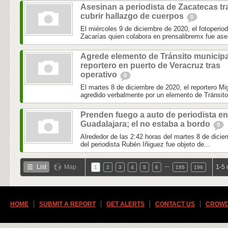
Asesinan a periodista de Zacatecas tr
cubrir hallazgo de cuerpos
0
El miércoles 9 de diciembre de 2020, el fotoperio
Zacarías quien colabora en prensalibremx fue ase
Agrede elemento de Tránsito municipa
reportero en puerto de Veracruz tras
operativo
0
El martes 8 de diciembre de 2020, el reportero 
agredido verbalmente por un elemento de Tránsito 
Prenden fuego a auto de periodista en
Guadalajara; el no estaba a bordo
0
Alrededor de las 2:42 horas del martes 8 de dicie
del periodista Rubén Iñiguez fue objeto de...
…
List
Map
1-5 
1
2
3
4
5
6
195
196
HOME
SUBMIT A REPORT
GET ALERTS
CONTACT US
CROWD