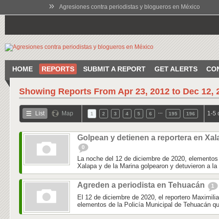
»
Agresiones contra periodistas y blogueros en México
HOME
REPORTS
SUBMIT A REPORT
GET ALERTS
CO
Showing Reports From
Apr 23, 2012 to Dec 12, 
…
List
Map
1-5 
1
2
3
4
5
6
195
196
Golpean y detienen a reportera en Xal
0
La noche del 12 de diciembre de 2020, elementos 
Xalapa y de la Marina golpearon y detuvieron a la 
Agreden a periodista en Tehuacán
1
El 12 de diciembre de 2020, el reportero Maximili
elementos de la Policía Municipal de Tehuacán qu