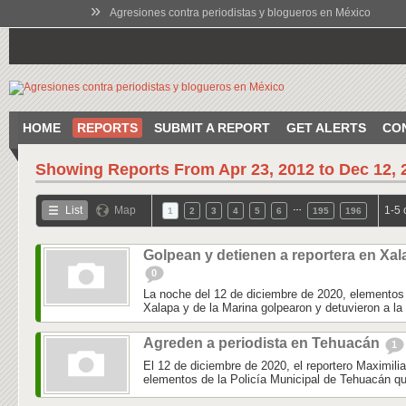
»
Agresiones contra periodistas y blogueros en México
HOME
REPORTS
SUBMIT A REPORT
GET ALERTS
CO
Showing Reports From
Apr 23, 2012 to Dec 12, 
…
List
Map
1-5 
1
2
3
4
5
6
195
196
Golpean y detienen a reportera en Xal
0
La noche del 12 de diciembre de 2020, elementos 
Xalapa y de la Marina golpearon y detuvieron a la 
Agreden a periodista en Tehuacán
1
El 12 de diciembre de 2020, el reportero Maximili
elementos de la Policía Municipal de Tehuacán qu