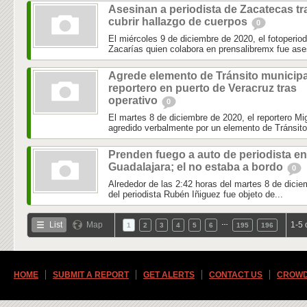
Asesinan a periodista de Zacatecas tr
cubrir hallazgo de cuerpos
0
El miércoles 9 de diciembre de 2020, el fotoperio
Zacarías quien colabora en prensalibremx fue ase
Agrede elemento de Tránsito municipa
reportero en puerto de Veracruz tras
operativo
0
El martes 8 de diciembre de 2020, el reportero 
agredido verbalmente por un elemento de Tránsito 
Prenden fuego a auto de periodista en
Guadalajara; el no estaba a bordo
0
Alrededor de las 2:42 horas del martes 8 de dicie
del periodista Rubén Iñiguez fue objeto de...
…
List
Map
1-5 
1
2
3
4
5
6
195
196
HOME
SUBMIT A REPORT
GET ALERTS
CONTACT US
CROWD