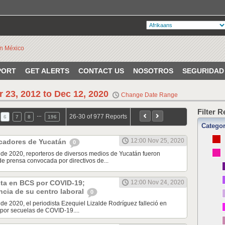
PORT
GET ALERTS
CONTACT US
NOSOTROS
SEGURIDAD
r 23, 2012 to Dec 12, 2020
Change Date Range
Filter 
…
26-30 of 977 Reports
6
7
8
196
Catego
12:00 Nov 25, 2020
cadores de Yucatán
0
 de 2020, reporteros de diversos medios de Yucatán fueron
de prensa convocada por directivos de...
sta en BCS por COVID-19;
12:00 Nov 24, 2020
cia de su centro laboral
0
de 2020, el periodista Ezequiel Lizalde Rodríguez falleció en
, por secuelas de COVID-19....