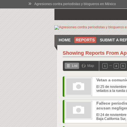
»
Agresiones contra periodistas y blogueros en México
HOME
REPORTS
SUBMIT A RE
Showing Reports From
Ap
…
List
Map
1
4
5
Vetan a comuni
El 25 de noviembre
vetados a la rueda 
Fallece periodi
acusan negligen
El 24 de noviembre 
Baja California Sur