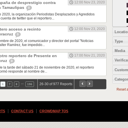
aña de desprestigio contra
12:00 Nov 23, 2020
n Tamaulipas
0
e 2020, la organización Periodistas Desplazados y Agredidos
uenta de twitter que el reportero...
tero acceso a recinto
12:00 Nov 23, 2020
Locatio
Veracruz
0
embre de 2020, el comunicador y director del portal "Noticias
Type
lter Ramírez, fue impedido...
Media
otro reportero de Presente en
17:00 Nov 21, 2020
Verifica
acruz
0
de la tarde del sábado 21 de noviembre de 2020, el reportero
Custom
formó responde al nombre de...
Categor
…
26-30 of 977 Reports
6
7
8
196
Reset al
RTS
CONTACT US
CROWDMAP TOS