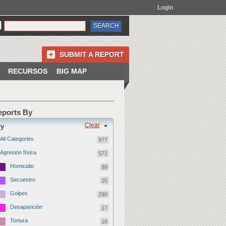
Login
SUBMIT A REPORT
RECURSOS
BIG MAP
Reports By
Clear
ry
All Categories
977
Agresión física
572
Homicidio
89
Secuestro
25
Golpes
290
Desaparición
17
Tortura
18