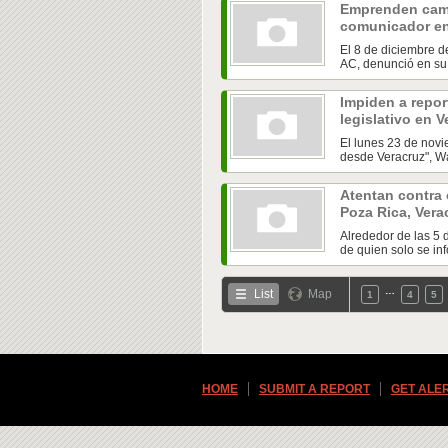
Emprenden camp
comunicador e
El 8 de diciembre d
AC, denunció en su c
Impiden a repor
legislativo en 
El lunes 23 de novi
desde Veracruz", Wa
Atentan contra 
Poza Rica, Ver
Alrededor de las 5 
de quien solo se in
…
List
Map
1
4
5
HOME
SUBMIT A REPORT
GET ALE