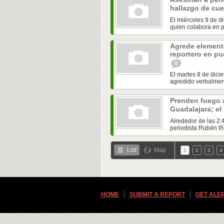
hallazgo de cu
El miércoles 9 de d
quien colabora en p
Agrede elemento
reportero en pu
0
El martes 8 de dic
agredido verbalment
Prenden fuego a
Guadalajara; el
Alrededor de las 2:
periodista Rubén Iñi
List
Map
1
2
3
4
HOME
SUBMIT A REPORT
GET ALE