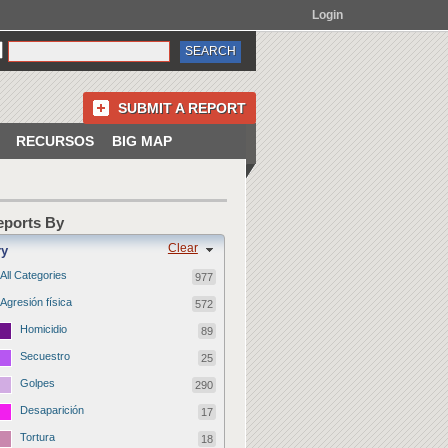
Login
SUBMIT A REPORT
RECURSOS
BIG MAP
Reports By
Clear
ry
All Categories
977
Agresión física
572
Homicidio
89
Secuestro
25
Golpes
290
Desaparición
17
Tortura
18