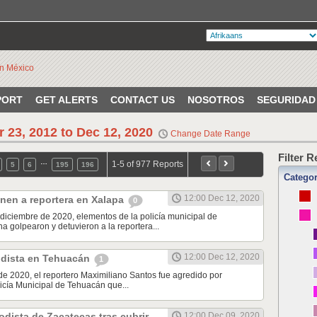
PORT
GET ALERTS
CONTACT US
NOSOTROS
SEGURIDAD
r 23, 2012 to Dec 12, 2020
Change Date Range
Filter 
…
1-5 of 977 Reports
5
6
195
196
Catego
12:00 Dec 12, 2020
nen a reportera en Xalapa
0
diciembre de 2020, elementos de la policía municipal de
a golpearon y detuvieron a la reportera...
12:00 Dec 12, 2020
odista en Tehuacán
1
de 2020, el reportero Maximiliano Santos fue agredido por
icía Municipal de Tehuacán que...
odista de Zacatecas tras cubrir
12:00 Dec 09, 2020