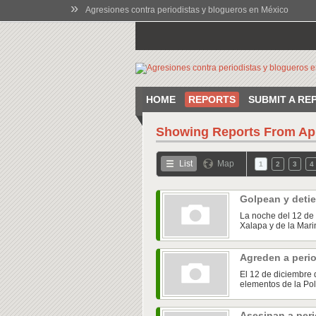
»
Agresiones contra periodistas y blogueros en México
HOME
REPORTS
SUBMIT A RE
Showing Reports From
Ap
List
Map
1
2
3
4
Golpean y detie
La noche del 12 de 
Xalapa y de la Marin
Agreden a peri
El 12 de diciembre 
elementos de la Pol
Asesinan a peri