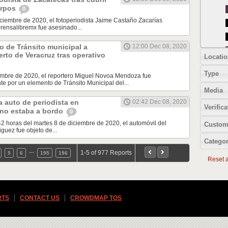
erpos
0
iciembre de 2020, el fotoperiodista Jaime Castaño Zacarías
rensalibremx fue asesinado...
 de Tránsito municipal a
12:00 Dec 08, 2020
erto de Veracruz tras operativo
Locatio
Type
iembre de 2020, el reportero Miguel Novoa Mendoza fue
e por un elemento de Tránsito Municipal del...
Media
 auto de periodista en
02:42 Dec 08, 2020
Verifica
 no estaba a bordo
0
42 horas del martes 8 de diciembre de 2020, el automóvil del
Custom
guez fue objeto de...
Categor
…
1-5 of 977 Reports
5
6
195
196
Reset al
RTS
CONTACT US
CROWDMAP TOS