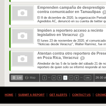
Emprenden campaña de desprestigio
contra comunicador en Tamaulipas
0
El 8 de diciembre de 2020, la organización Perio
Agredidos AC, denunció en su cuenta de twitter que
Impiden a reportero acceso a recinto
legislativo en Veracruz
0
El lunes 23 de noviembre de 2020, el comunicador 
"Noticias desde Veracruz", Walter Ramírez, fue im
Atentan contra otro reportero de Pres
en Poza Rica, Veracruz
0
Alrededor de las 5 de la tarde del sábado 21 de n
reportero de quien solo se informó responde al no
…
…
List
Map
26-30 o
1
4
5
6
7
8
196
HOME
SUBMIT A REPORT
GET ALERTS
CONTACT US
CROWD