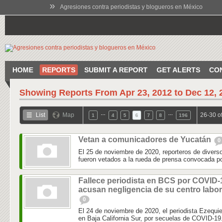
»
Agresiones contra periodistas y blogueros en México
HOME
REPORTS
SUBMIT A REPORT
GET ALERTS
CO
Showing Reports From
Apr 23, 2012 to Dec 12, 
…
…
List
Map
26-30 o
1
4
5
6
7
8
196
Vetan a comunicadores de Yucatán
0
El 25 de noviembre de 2020, reporteros de diver
fueron vetados a la rueda de prensa convocada por
Fallece periodista en BCS por COVID-
acusan negligencia de su centro labor
0
El 24 de noviembre de 2020, el periodista Ezequie
en Baja California Sur, por secuelas de COVID-19.