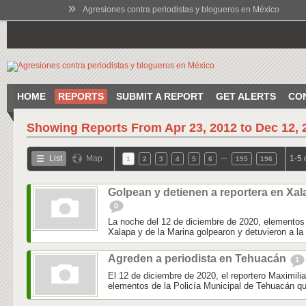
»
Agresiones contra periodistas y blogueros en México
HOME
REPORTS
SUBMIT A REPORT
GET ALERTS
CO
Showing Reports From
Apr 23, 2012 to Dec 12, 
…
List
Map
1-5 
1
2
3
4
5
6
195
196
Golpean y detienen a reportera en Xal
0
La noche del 12 de diciembre de 2020, elementos 
Xalapa y de la Marina golpearon y detuvieron a la 
Agreden a periodista en Tehuacán
1
El 12 de diciembre de 2020, el reportero Maximili
elementos de la Policía Municipal de Tehuacán qu