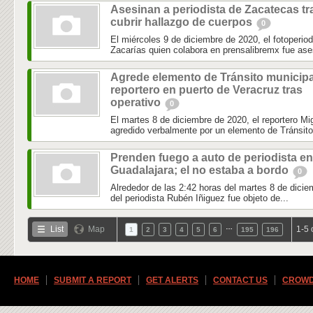
Asesinan a periodista de Zacatecas tr
cubrir hallazgo de cuerpos
0
El miércoles 9 de diciembre de 2020, el fotoperio
Zacarías quien colabora en prensalibremx fue ase
Agrede elemento de Tránsito municipa
reportero en puerto de Veracruz tras
operativo
0
El martes 8 de diciembre de 2020, el reportero 
agredido verbalmente por un elemento de Tránsito 
Prenden fuego a auto de periodista en
Guadalajara; el no estaba a bordo
0
Alrededor de las 2:42 horas del martes 8 de dicie
del periodista Rubén Iñiguez fue objeto de...
…
List
Map
1-5 
1
2
3
4
5
6
195
196
HOME
SUBMIT A REPORT
GET ALERTS
CONTACT US
CROWD