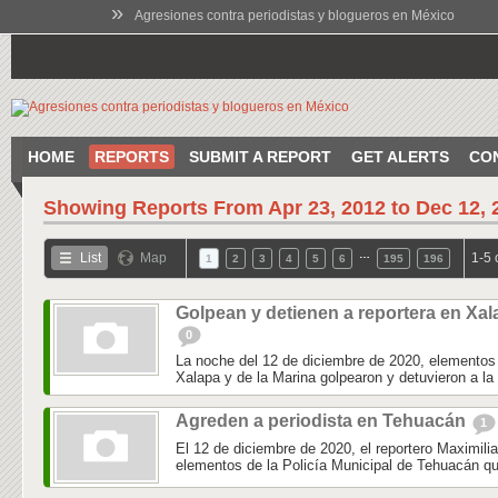
»
Agresiones contra periodistas y blogueros en México
HOME
REPORTS
SUBMIT A REPORT
GET ALERTS
CO
Showing Reports From
Apr 23, 2012 to Dec 12, 
…
List
Map
1-5 
1
2
3
4
5
6
195
196
Golpean y detienen a reportera en Xal
0
La noche del 12 de diciembre de 2020, elementos 
Xalapa y de la Marina golpearon y detuvieron a la 
Agreden a periodista en Tehuacán
1
El 12 de diciembre de 2020, el reportero Maximili
elementos de la Policía Municipal de Tehuacán qu