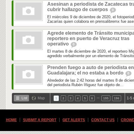
Asesinan a periodista de Zacatecas tr
cubrir hallazgo de cuerpos
0
El miércoles 9 de diciembre de 2020, el fotoperio
Zacarías quien colabora en prensalibremx fue ase
Agrede elemento de Tránsito municipa
reportero en puerto de Veracruz tras
operativo
0
El martes 8 de diciembre de 2020, el reportero 
agredido verbalmente por un elemento de Tránsito 
Prenden fuego a auto de periodista en
Guadalajara; el no estaba a bordo
0
Alrededor de las 2:42 horas del martes 8 de dicie
del periodista Rubén Iñiguez fue objeto de...
…
List
Map
1-5 
1
2
3
4
5
6
195
196
HOME
SUBMIT A REPORT
GET ALERTS
CONTACT US
CROWD