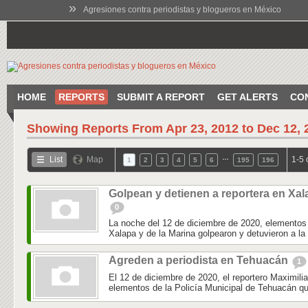
»
Agresiones contra periodistas y blogueros en México
HOME
REPORTS
SUBMIT A REPORT
GET ALERTS
CO
Showing Reports From
Apr 23, 2012 to Dec 12, 
…
List
Map
1-5 
1
2
3
4
5
6
195
196
Golpean y detienen a reportera en Xal
0
La noche del 12 de diciembre de 2020, elementos 
Xalapa y de la Marina golpearon y detuvieron a la 
Agreden a periodista en Tehuacán
1
El 12 de diciembre de 2020, el reportero Maximili
elementos de la Policía Municipal de Tehuacán qu